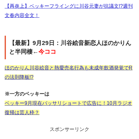
【再炎上】ベッキーフライングに川谷元妻が抗議文!?週刊
文春内容全文！
【最新】9月29日：川谷絵音新恋人ほのかりん
と半同棲←
今ココ
ほのかりん川谷絵音と熱愛売名行為も未成年飲酒発覚でR
の法則降板!?
※一方のベッキーは
ベッキー9月現在バッサリショートで広告に！10月ラジオ
復帰は芸人枠？
スポンサーリンク