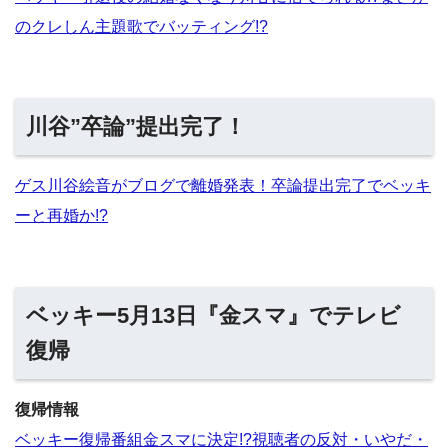
のクレしん主題歌でバッティング!?
川谷”卒論”提出完了！
ゲス川谷絵音がブログで離婚発表！卒論提出完了でベッキ
ーと再婚か!?
ベッキー5月13日『金スマ』でテレビ
復帰
復帰情報
ベッキー復帰番組金スマに決定!?視聴者の反対・いやだ・