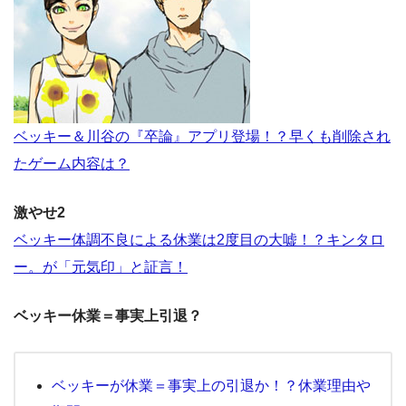
ベッキー＆川谷の『卒論』アプリ登場！？早くも削除され
たゲーム内容は？
激やせ2
ベッキー体調不良による休業は2度目の大嘘！？キンタロ
ー。が「元気印」と証言！
ベッキー休業＝事実上引退？
ベッキーが休業＝事実上の引退か！？休業理由や