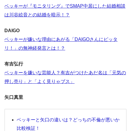
ベッキーが『モニタリング』でSMAP中居にした結婚相談
は川谷絵音との結婚を暗示！？
DAIGO
ベッキーが嫌いな理由にあがる「DAIGOさんにピッタ
リ！」の無神経発言とは！？
有吉弘行
ベッキーを嫌いな芸能人？有吉がつけたあだ名は「元気の
押し売り」と「よく見りゃブス」
矢口真里
ベッキーと矢口の違いは？どっちの不倫が悪いか
比較検証！