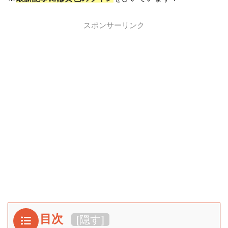
スポンサーリンク
目次
[
隠す
]