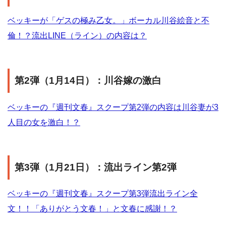
ベッキーが「ゲスの極み乙女。」ボーカル川谷絵音と不
倫！？流出LINE（ライン）の内容は？
第2弾（1月14日）：川谷嫁の激白
ベッキーの『週刊文春』スクープ第2弾の内容は川谷妻が3
人目の女を激白！？
第3弾（1月21日）：流出ライン第2弾
ベッキーの『週刊文春』スクープ第3弾流出ライン全
文！！「ありがとう文春！」と文春に感謝！？