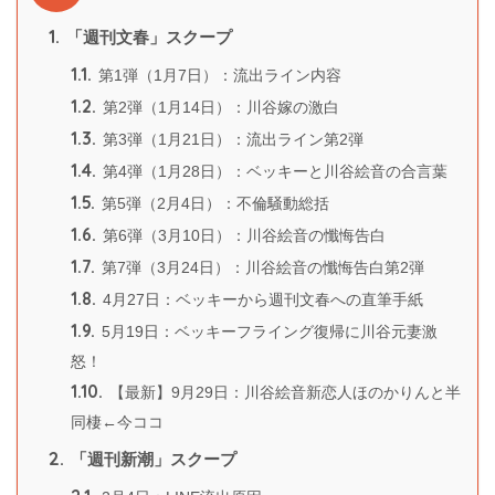
1.
「週刊文春」スクープ
1.1.
第1弾（1月7日）：流出ライン内容
1.2.
第2弾（1月14日）：川谷嫁の激白
1.3.
第3弾（1月21日）：流出ライン第2弾
1.4.
第4弾（1月28日）：ベッキーと川谷絵音の合言葉
1.5.
第5弾（2月4日）：不倫騒動総括
1.6.
第6弾（3月10日）：川谷絵音の懺悔告白
1.7.
第7弾（3月24日）：川谷絵音の懺悔告白第2弾
1.8.
4月27日：ベッキーから週刊文春への直筆手紙
1.9.
5月19日：ベッキーフライング復帰に川谷元妻激
怒！
1.10.
【最新】9月29日：川谷絵音新恋人ほのかりんと半
同棲←今ココ
2.
「週刊新潮」スクープ