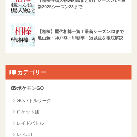
【相棒登場人物wiki風まとめ】シーズン1～最
新2025シーズン23まで
【相棒】歴代相棒一覧！最新シーズン23まで
亀山薫・神戸尊・甲斐享・冠城亘を徹底解説
カテゴリー
ポケモンGO
GOバトルリーグ
ロケット団
レイドバトル
レベル1