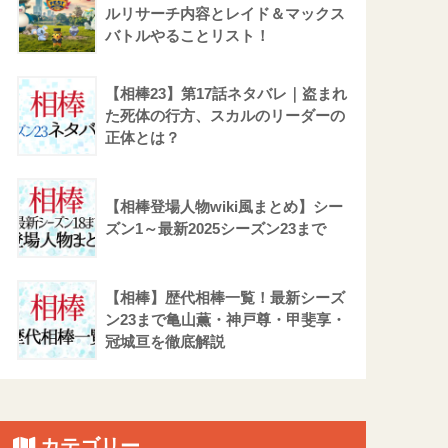
ルリサーチ内容とレイド＆マックス
バトルやることリスト！
【相棒23】第17話ネタバレ｜盗まれ
た死体の行方、スカルのリーダーの
正体とは？
【相棒登場人物wiki風まとめ】シー
ズン1～最新2025シーズン23まで
【相棒】歴代相棒一覧！最新シーズ
ン23まで亀山薫・神戸尊・甲斐享・
冠城亘を徹底解説
カテゴリー