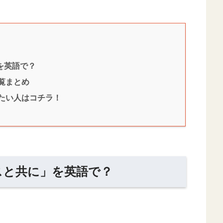
を英語で？
覧まとめ
たい人はコチラ！
スと共に」を英語で？