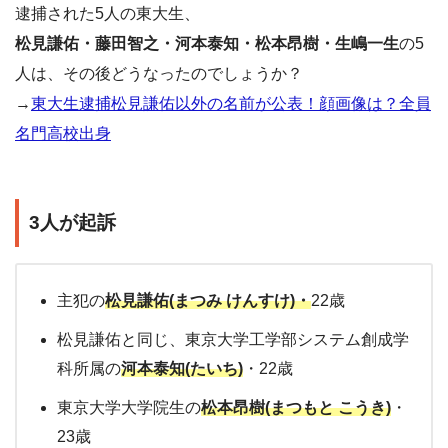
逮捕された5人の東大生、
松見謙佑・藤田智之・河本泰知・松本昂樹・生嶋一生
の5
人は、その後どうなったのでしょうか？
→
東大生逮捕松見謙佑以外の名前が公表！顔画像は？全員
名門高校出身
3人が起訴
主犯の
松見謙佑(まつみ けんすけ)・
22歳
松見謙佑と同じ、東京大学工学部システム創成学
科所属の
河本泰知(たいち)
・22歳
東京大学大学院生の
松本昂樹(まつもと こうき)
・
23歳