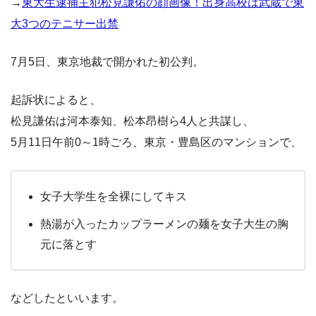
→
東大生逮捕主犯松見謙佑の顔画像！出身高校は武蔵で東
大3つのテニサー出禁
7月5日、東京地裁で開かれた初公判。
起訴状によると、
松見謙佑は河本泰知、松本昂樹ら4人と共謀し、
5月11日午前0～1時ごろ、東京・豊島区のマンションで、
女子大学生を全裸にしてキス
熱湯が入ったカップラーメンの麺を女子大生の胸
元に落とす
などしたといいます。