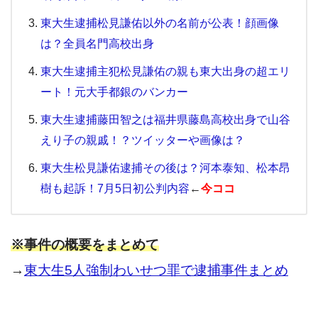
東大生逮捕松見謙佑以外の名前が公表！顔画像
は？全員名門高校出身
東大生逮捕主犯松見謙佑の親も東大出身の超エリ
ート！元大手都銀のバンカー
東大生逮捕藤田智之は福井県藤島高校出身で山谷
えり子の親戚！？ツイッターや画像は？
東大生松見謙佑逮捕その後は？河本泰知、松本昂
樹も起訴！7月5日初公判内容
←
今ココ
※事件の概要をまとめて
→
東大生5人強制わいせつ罪で逮捕事件まとめ