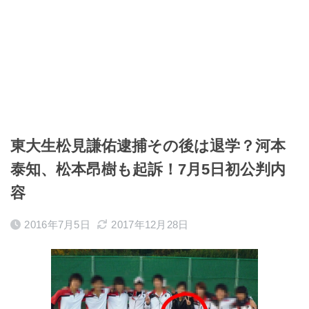
東大生松見謙佑逮捕その後は退学？河本
泰知、松本昂樹も起訴！7月5日初公判内
容
2016年7月5日
2017年12月28日