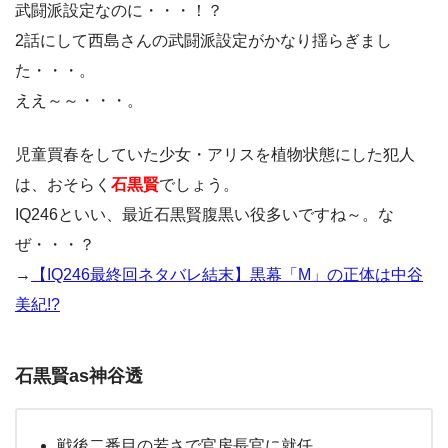
武闘派設定なのに・・・！？
2話にして西島さんの武闘派設定がかなり揺らぎまし
た・・・。
ええ～～・・・。
児童買春をしていた少女・アリスを植物状態にした犯人
は、おそらく
石黒賢
でしょう。
IQ246といい、最近石黒賢腹黒い役多いですね～。な
ぜ・・・？
→
【IQ246最終回ネタバレ結末】黒幕「M」の正体は中谷
美紀!?
石黒賢as神谷透
戦後二番目の若さで官房長官に就任。