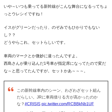
いや～いつも乗ってる新幹線がこんな舞台になるってちょ
っとウレシイですね！
イスがグリーンだったり、のぞみでもひかりでもない
し？？
どうやらこれ、セットらしいです。
車両のマークとか微妙に違ったんですよ。
西島さんが乗り込んだ1号車が指定席になってたので変だ
な～と思ってたんですが。セットかあ～～～。
この新幹線車内のシーン、わざわざセット組ん
だらしい。JRに車両借りる方が高かったのか
な？
#CRISIS
pic.twitter.com/RCBBkNb1UF