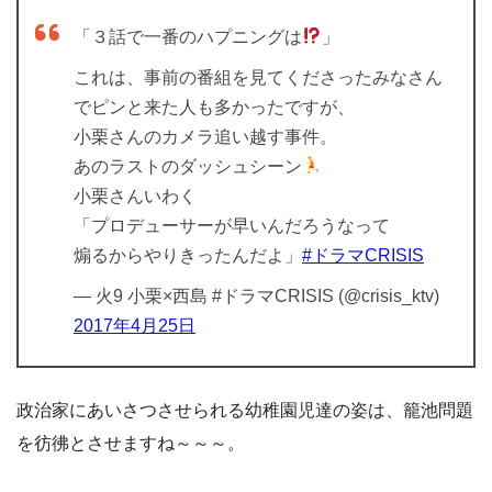
「３話で一番のハプニングは
」
これは、事前の番組を見てくださったみなさん
でピンと来た人も多かったですが、
小栗さんのカメラ追い越す事件。
あのラストのダッシュシーン
小栗さんいわく
「プロデューサーが早いんだろうなって
煽るからやりきったんだよ」
#ドラマCRISIS
— 火9 小栗×西島 #ドラマCRISIS (@crisis_ktv)
2017年4月25日
政治家にあいさつさせられる幼稚園児達の姿は、籠池問題
を彷彿とさせますね～～～。