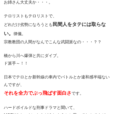
お姉さん大丈夫か・・・。
テロリストもテロリストで、
民間人をタテには取らな
どれだけ劣勢になろうとも
い。
律儀。
宗教教団の人間がなんでこんな武闘派なの・・・？？
橋から川へ爆弾と共にダイブ。
ド派手～！！
日本でテロとか新幹線の車内でバトルとか違和感半端ない
んですが、
それを全力でぶっ飛ばす面白さ
です。
ハードボイルドな刑事ドラマと聞いて、