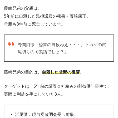
藤崎兄弟の父親は、
5年前に自殺した黒須議員の秘書・藤崎康正。
母親も3年前に死亡しています。
野間口徹「秘書の自殺ねえ・・・。トカゲの尻
尾切りの同義語でしょ？」
藤崎兄弟の目的は、
自殺した
父親の復讐
。
ターゲットは、5年前の証券会社絡みの利益供与事件で、
実際に利益を手にしていた3人。
浜尾徹：現与党政調会長→射殺。