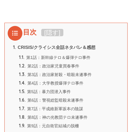
目次
[
隠す
]
1.
CRISIS/クライシス全話ネタバレ＆感想
1.1.
第1話：新幹線テロ＆爆弾テロ事件
1.2.
第2話：政治家児童買春事件
1.3.
第3話：政治家射殺・暗殺未遂事件
1.4.
第4話：大学教授爆弾テロ事件
1.5.
第5話：暴力団潜入事件
1.6.
第6話：警視総監暗殺未遂事件
1.7.
第7話：平成維新軍坂本の陰謀
1.8.
第8話：神の光教団テロ未遂事件
1.9.
第9話：元自衛官結城の脱柵