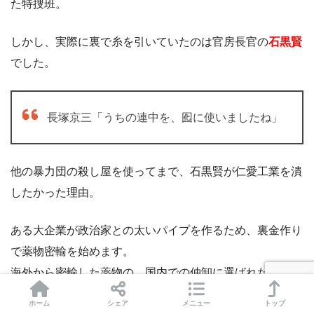
た特捜班。
しかし、実際に裏で糸を引いていたのは官房長官の
石黒賢
でした。
長塚京三「うちの連中を、囮に使いましたね」
他の暴力団の殺し屋を使ってまで、石黒賢が仁愛工業を潰
したかった理由。
ある大企業が政治家との太いパイプを作るため、裏金作り
で薬物密輸を始めます。
海外から密輸した薬物の、国内での仲卸に選ばれたのが仁
愛工業でした。
ホーム
シェア
メニュー
トップ