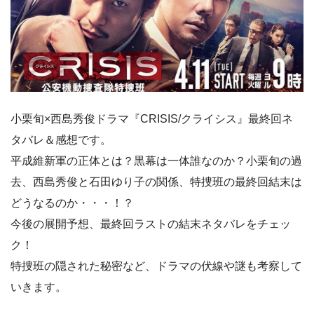
小栗旬×西島秀俊ドラマ『CRISIS/クライシス』最終回ネ
タバレ＆感想です。
平成維新軍の正体とは？黒幕は一体誰なのか？小栗旬の過
去、西島秀俊と石田ゆり子の関係、特捜班の最終回結末は
どうなるのか・・・！？
今後の展開予想、最終回ラストの結末ネタバレをチェッ
ク！
特捜班の隠された秘密など、ドラマの伏線や謎も考察して
いきます。