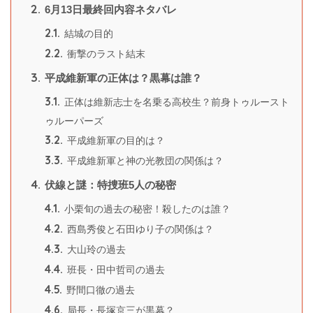
2.
6月13日最終回内容ネタバレ
2.1.
結城の目的
2.2.
衝撃のラスト結末
3.
平成維新軍の正体は？黒幕は誰？
3.1.
正体は維新志士を名乗る高校生？前身トゥルースト
ゥルーパーズ
3.2.
平成維新軍の目的は？
3.3.
平成維新軍と神の光教団の関係は？
4.
伏線と謎：特捜班5人の秘密
4.1.
小栗旬の過去の秘密！殺したのは誰？
4.2.
西島秀俊と石田ゆり子の関係は？
4.3.
大山玲の過去
4.4.
班長・田中哲司の過去
4.5.
野間口徹の過去
4.6.
局長・長塚京三が黒幕？