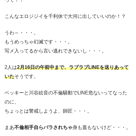
こんなエロジジイを千利休で大河に出していいのか！？
うわ～・・・。
もうめっちゃ幻滅です・・・。
写メ入ってるから言い逃れできないし・・・。
2人は
2月16日の午前中まで、ラブラブLINEを送りあって
いた
そうです。
ベッキーと川谷絵音の不倫騒動でLINE危ないってなった
のに、
ちょっとは警戒しようよ、師匠・・・。
まあ
不倫相手自らバラされちゃ
身も蓋もないけど・・・。