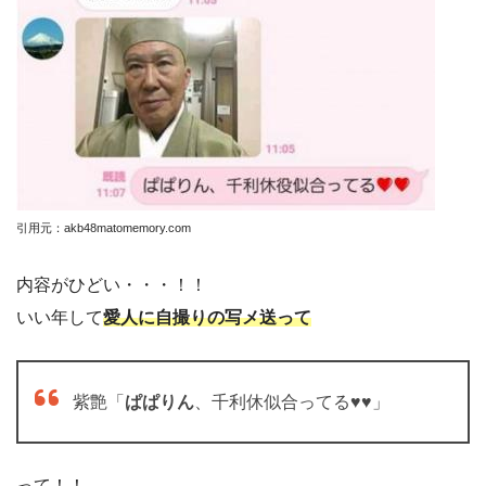
引用元：akb48matomemory.com
内容がひどい・・・！！
いい年して
愛人に自撮りの写メ送って
紫艶「
ぱぱりん
、千利休似合ってる♥♥」
って！！