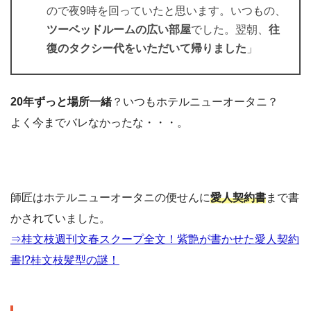
ので夜9時を回っていたと思います。いつもの、
ツーベッドルームの広い部屋
でした。翌朝、
往
復のタクシー代をいただいて帰りました
」
20年ずっと場所一緒
？いつもホテルニューオータニ？
よく今までバレなかったな・・・。
師匠はホテルニューオータニの便せんに
愛人契約書
まで書
かされていました。
⇒桂文枝週刊文春スクープ全文！紫艶が書かせた愛人契約
書!?桂文枝髪型の謎！