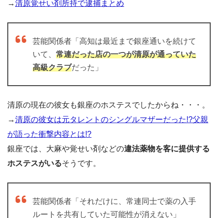
→
清原覚せい剤所持で逮捕まとめ
芸能関係者「高知は最近まで銀座通いを続けて
いて、
常連だった店の一つが清原が通っていた
高級クラブ
だった」
清原の現在の彼女も銀座のホステスでしたからね・・・。
→
清原の彼女は元タレントのシングルマザーだった!?父親
が語った衝撃内容とは!?
銀座では、大麻や覚せい剤などの
違法薬物を客に提供する
ホステスがいる
そうです。
芸能関係者「それだけに、常連同士で薬の入手
ルートを共有していた可能性が消えない」