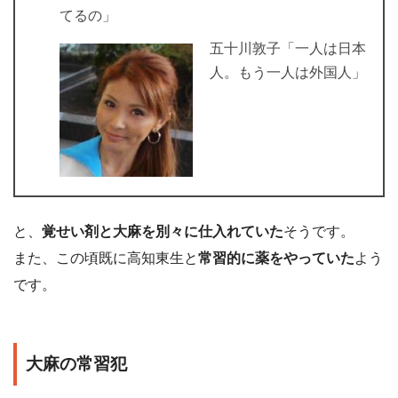
てるの」
五十川敦子「一人は日本
人。もう一人は外国人」
と、
覚せい剤と大麻を別々に仕入れていた
そうです。
また、この頃既に高知東生と
常習的に薬をやっていた
よう
です。
大麻の常習犯