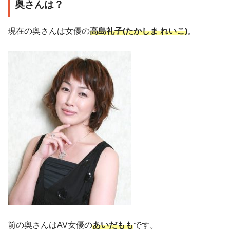
奥さんは？
現在の奥さんは女優の
高島礼子(たかしま れいこ)
。
前の奥さんはAV女優の
あいだもも
です。