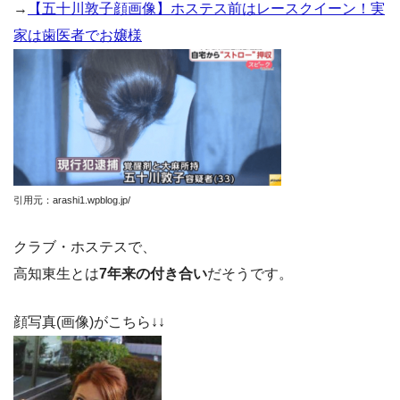
→
【五十川敦子顔画像】ホステス前はレースクイーン！実
家は歯医者でお嬢様
引用元：arashi1.wpblog.jp/
クラブ・ホステスで、
高知東生とは
7年来の付き合い
だそうです。
顔写真(画像)がこちら↓↓