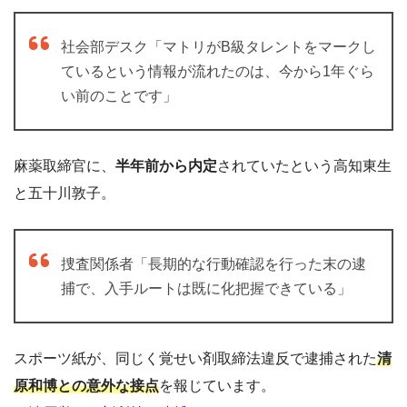
社会部デスク「マトリがB級タレントをマークし
ているという情報が流れたのは、今から1年ぐら
い前のことです」
麻薬取締官に、
半年前から内定
されていたという高知東生
と五十川敦子。
捜査関係者「長期的な行動確認を行った末の逮
捕で、入手ルートは既に化把握できている」
スポーツ紙が、同じく覚せい剤取締法違反で逮捕された
清
原和博との意外な接点
を報じています。