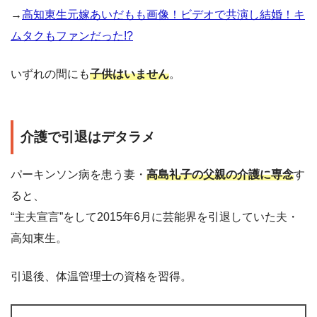
→
高知東生元嫁あいだもも画像！ビデオで共演し結婚！キ
ムタクもファンだった!?
いずれの間にも
子供はいません
。
介護で引退はデタラメ
パーキンソン病を患う妻・
高島礼子の父親の介護に専念
す
ると、
“主夫宣言”をして2015年6月に芸能界を引退していた夫・
高知東生。
引退後、体温管理士の資格を習得。