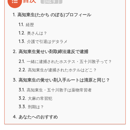
[
隠す
]
1.
高知東生(たかち のぼる)プロフィール
1.1.
経歴
1.2.
奥さんは？
1.3.
介護で引退はデタラメ
2.
高知東生覚せい剤取締法違反で逮捕
2.1.
一緒に逮捕されたホステス・五十川敦子って？
2.2.
高知東生が逮捕されたホテルはどこ？
3.
高知東生の覚せい剤入手ルートは清原と同じ？
3.1.
高知東生・五十川敦子は薬物常習者
3.2.
大麻の常習犯
3.3.
刑期は？
4.
あなたへのおすすめ