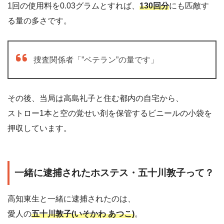
1回の使用料を0.03グラムとすれば、
130回分
にも匹敵す
る量の多さです。
捜査関係者「”ベテラン”の量です」
その後、当局は高島礼子と住む都内の自宅から、
ストロー1本と空の覚せい剤を保管するビニールの小袋を
押収しています。
一緒に逮捕されたホステス・五十川敦子って？
高知東生と一緒に逮捕されたのは、
愛人の
五十川敦子(いそかわ あつこ)
。