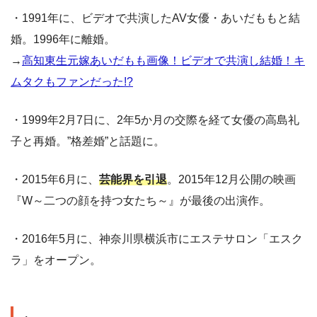
・1991年に、ビデオで共演したAV女優・あいだももと結
婚。1996年に離婚。
→
高知東生元嫁あいだもも画像！ビデオで共演し結婚！キ
ムタクもファンだった!?
・1999年2月7日に、2年5か月の交際を経て女優の高島礼
子と再婚。”格差婚”と話題に。
・2015年6月に、
芸能界を引退
。2015年12月公開の映画
『W～二つの顔を持つ女たち～』が最後の出演作。
・2016年5月に、神奈川県横浜市にエステサロン「エスク
ラ」をオープン。