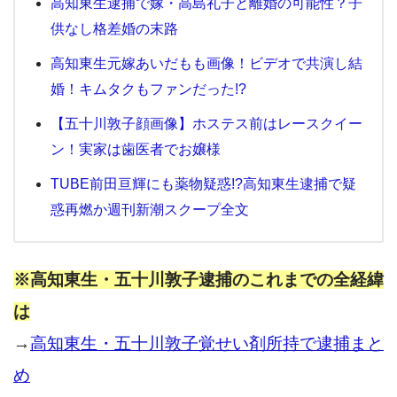
高知東生逮捕で嫁・高島礼子と離婚の可能性？子
供なし格差婚の末路
高知東生元嫁あいだもも画像！ビデオで共演し結
婚！キムタクもファンだった!?
【五十川敦子顔画像】ホステス前はレースクイー
ン！実家は歯医者でお嬢様
TUBE前田亘輝にも薬物疑惑!?高知東生逮捕で疑
惑再燃か週刊新潮スクープ全文
※高知東生・五十川敦子逮捕のこれまでの全経緯
は
→
高知東生・五十川敦子覚せい剤所持で逮捕まと
め