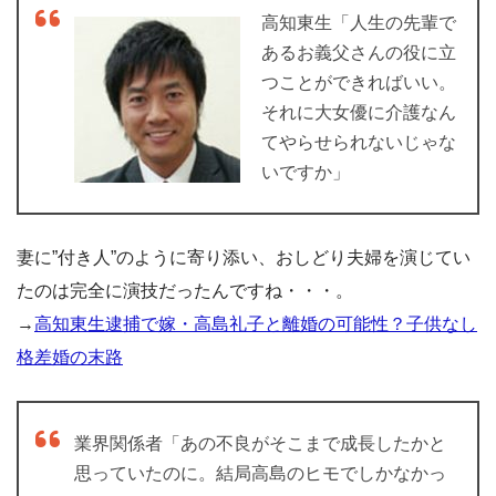
高知東生「人生の先輩で
あるお義父さんの役に立
つことができればいい。
それに大女優に介護なん
てやらせられないじゃな
いですか」
妻に”付き人”のように寄り添い、おしどり夫婦を演じてい
たのは完全に演技だったんですね・・・。
→
高知東生逮捕で嫁・高島礼子と離婚の可能性？子供なし
格差婚の末路
業界関係者「あの不良がそこまで成長したかと
思っていたのに。結局高島のヒモでしかなかっ