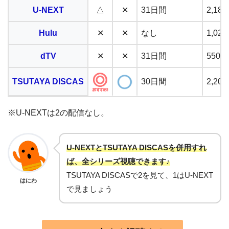
U-NEXT
△
✕
31日間
2,1
Hulu
✕
✕
なし
1,0
dTV
✕
✕
31日間
550
TSUTAYA DISCAS
30日間
2,2
※U-NEXTは2の配信なし。
U-NEXTとTSUTAYA DISCASを併用すれ
ば、全シリーズ視聴できます♪
TSUTAYA DISCASで2を見て、1はU-NEXT
はにわ
で見ましょう