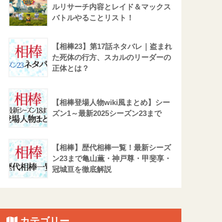
ルリサーチ内容とレイド＆マックス
バトルやることリスト！
【相棒23】第17話ネタバレ｜盗まれ
た死体の行方、スカルのリーダーの
正体とは？
【相棒登場人物wiki風まとめ】シー
ズン1～最新2025シーズン23まで
【相棒】歴代相棒一覧！最新シーズ
ン23まで亀山薫・神戸尊・甲斐享・
冠城亘を徹底解説
カテゴリー