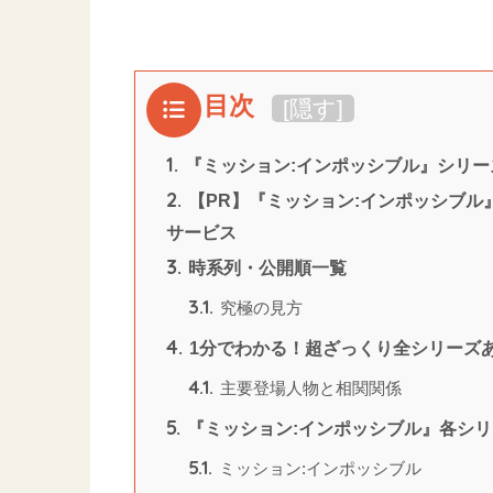
目次
[
隠す
]
1.
『ミッション:インポッシブル』シリ
2.
【PR】『ミッション:インポッシブル
サービス
3.
時系列・公開順一覧
3.1.
究極の見方
4.
1分でわかる！超ざっくり全シリーズ
4.1.
主要登場人物と相関関係
5.
『ミッション:インポッシブル』各シ
5.1.
ミッション:インポッシブル