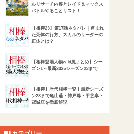
ルリサーチ内容とレイド＆マックス
バトルやることリスト！
【相棒23】第17話ネタバレ｜盗まれ
た死体の行方、スカルのリーダーの
正体とは？
【相棒登場人物wiki風まとめ】シー
ズン1～最新2025シーズン23まで
【相棒】歴代相棒一覧！最新シーズ
ン23まで亀山薫・神戸尊・甲斐享・
冠城亘を徹底解説
カテゴリー