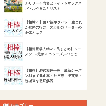
ルリサーチ内容とレイド＆マックス
バトルやることリスト！
【相棒23】第17話ネタバレ｜盗まれ
た死体の行方、スカルのリーダーの
正体とは？
【相棒登場人物wiki風まとめ】シー
ズン1～最新2025シーズン23まで
【相棒】歴代相棒一覧！最新シーズ
ン23まで亀山薫・神戸尊・甲斐享・
冠城亘を徹底解説
カテゴリー