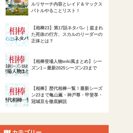
ルリサーチ内容とレイド＆マックス
バトルやることリスト！
【相棒23】第17話ネタバレ｜盗まれ
た死体の行方、スカルのリーダーの
正体とは？
【相棒登場人物wiki風まとめ】シー
ズン1～最新2025シーズン23まで
【相棒】歴代相棒一覧！最新シーズ
ン23まで亀山薫・神戸尊・甲斐享・
冠城亘を徹底解説
カテゴリー