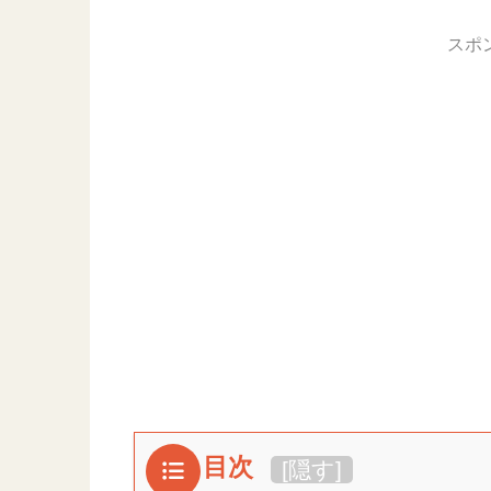
スポ
目次
[
隠す
]