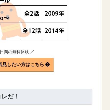
1日間の無料体験 ／
気見したい方はこちら
コレだ！