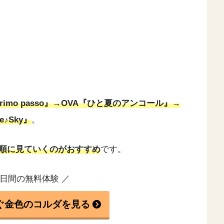
rimo passo』→OVA『ひと夏のアンコール』→
e♪Sky』
。
順に見ていくのがおすすめ
です。
1日間の無料体験 ／
ぐ金色のコルダを見る