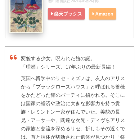
恩田 陸 講談社 2021年05月26日頃
楽天ブックス
Amazon
変貌する少女。呪われた館の謎。
「理瀬」シリーズ、17年ぶりの最新長編！
英国へ留学中のリセ・ミズノは、友人のアリス
から「ブラックローズハウス」と呼ばれる薔薇
をかたどった館のパーティに招かれる。そこに
は国家の経済や政治に大きな影響力を持つ貴
族・レミントン一家が住んでいた。美貌の長
兄・アーサーや、闊達な次兄・ディヴらアリス
の家族と交流を深めるリセ。折しもその近くで
は、首と胴体が切断された遺体が見つかり「祭