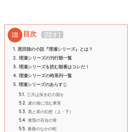
目次
[
隠す
]
1.
恩田陸の小説『理瀬シリーズ』とは？
2.
理瀬シリーズの刊行順一覧
3.
理瀬シリーズを読む順番はコレだ！
4.
理瀬シリーズの時系列一覧
5.
理瀬シリーズのあらすじ
5.1.
三月は深き紅の淵を
5.2.
麦の海に沈む果実
5.3.
黒と茶の幻想（上・下）
5.4.
黄昏の百合の骨
5.5.
薔薇のなかの蛇