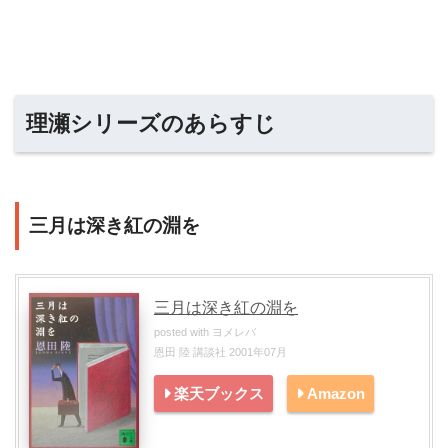
理瀬シリーズのあらすじ
三月は深き紅の淵を
三月は深き紅の淵を
posted with
ヨメレバ
恩田 陸 講談社 2001年07月
楽天ブックス
Amazon