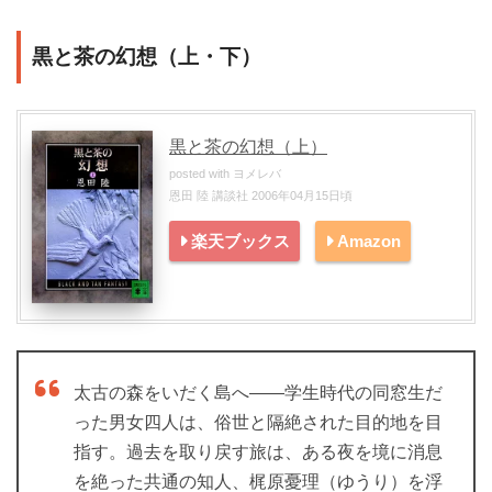
黒と茶の幻想（上・下）
黒と茶の幻想（上）
posted with
ヨメレバ
恩田 陸 講談社 2006年04月15日頃
楽天ブックス
Amazon
太古の森をいだく島へ――学生時代の同窓生だ
った男女四人は、俗世と隔絶された目的地を目
指す。過去を取り戻す旅は、ある夜を境に消息
を絶った共通の知人、梶原憂理（ゆうり）を浮