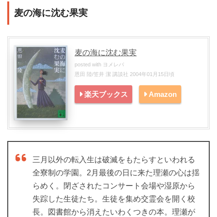
麦の海に沈む果実
麦の海に沈む果実
posted with
ヨメレバ
恩田 陸/笠井 潔 講談社 2004年01月15日頃
楽天ブックス
Amazon
三月以外の転入生は破滅をもたらすといわれる
全寮制の学園。2月最後の日に来た理瀬の心は揺
らめく。閉ざされたコンサート会場や湿原から
失踪した生徒たち。生徒を集め交霊会を開く校
長。図書館から消えたいわくつきの本。理瀬が