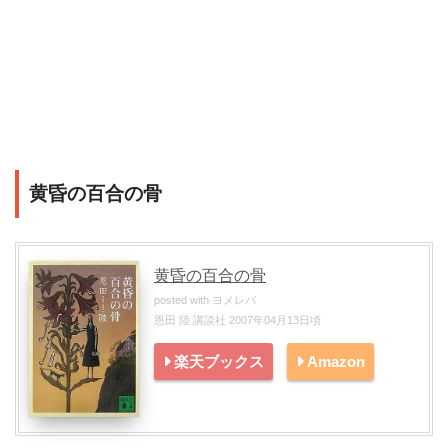
黄昏の百合の骨
黄昏の百合の骨
posted with
ヨメレバ
恩田 陸 講談社 2007年04月13日頃
楽天ブックス
Amazon