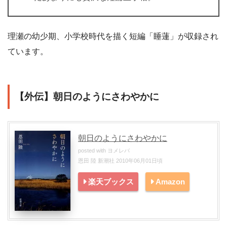
理瀬の幼少期、小学校時代を描く短編「睡蓮」が収録され
ています。
【外伝】朝日のようにさわやかに
朝日のようにさわやかに
posted with
ヨメレバ
恩田 陸 新潮社 2010年06月01日頃
楽天ブックス
Amazon