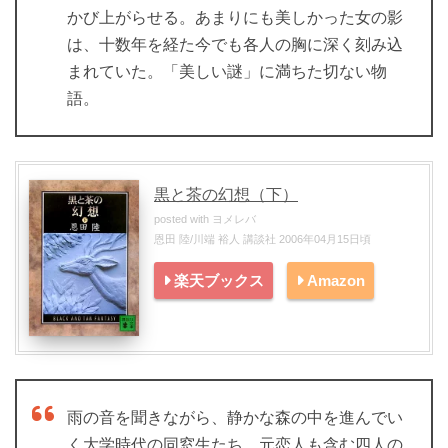
かび上がらせる。あまりにも美しかった女の影
は、十数年を経た今でも各人の胸に深く刻み込
まれていた。「美しい謎」に満ちた切ない物
語。
黒と茶の幻想（下）
posted with
ヨメレバ
恩田 陸/川端 裕人 講談社 2006年04月15日頃
楽天ブックス
Amazon
雨の音を聞きながら、静かな森の中を進んでい
く大学時代の同窓生たち。元恋人も含む四人の