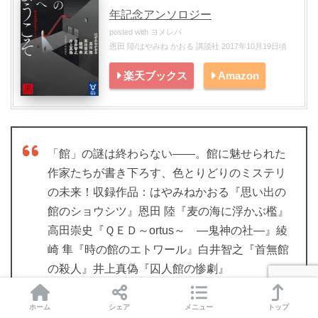
年記念アンソロジー
posted with
ヨメレバ
恩田 陸/はやみね かおる 講談社 2017年10月19日頃
楽天ブックス
Amazon
「館」の謎は終わらない――。館に魅せられた
作家たちが書き下ろす、色とりどりのミステリ
の未来！収録作品：はやみねかおる『思い出の
館のショウシツ』恩田 陸『麦の海に浮かぶ檻』
高田崇史『ＱＥＤ～ortus～ ―鬼神の社―』綾
崎 隼『時の館のエトワール』白井智之『首無館
の殺人』井上真偽『囚人館の惨劇』
ホーム
シェア
メニュー
トップ