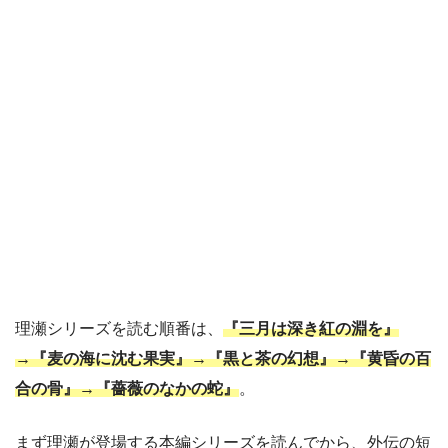
理瀬シリーズを読む順番は、
『三月は深き紅の淵を』
→『麦の海に沈む果実』→『黒と茶の幻想』→『黄昏の百
合の骨』→『薔薇のなかの蛇』
。
まず理瀬が登場する本編シリーズを読んでから、外伝の短