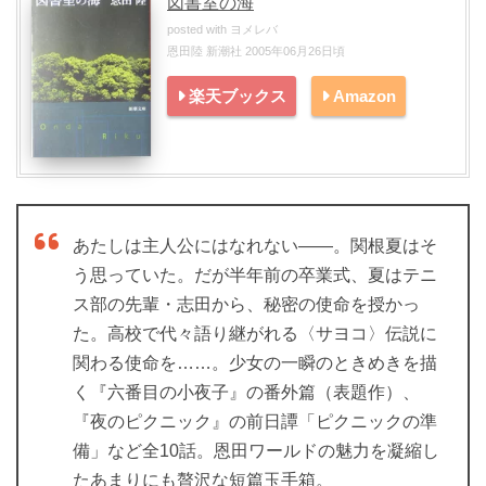
図書室の海
posted with
ヨメレバ
恩田陸 新潮社 2005年06月26日頃
楽天ブックス
Amazon
あたしは主人公にはなれない――。関根夏はそ
う思っていた。だが半年前の卒業式、夏はテニ
ス部の先輩・志田から、秘密の使命を授かっ
た。高校で代々語り継がれる〈サヨコ〉伝説に
関わる使命を……。少女の一瞬のときめきを描
く『六番目の小夜子』の番外篇（表題作）、
『夜のピクニック』の前日譚「ピクニックの準
備」など全10話。恩田ワールドの魅力を凝縮し
たあまりにも贅沢な短篇玉手箱。