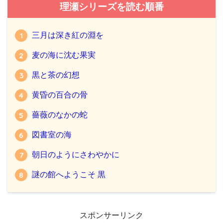
理瀬シリーズを読む順番
三月は深き紅の淵を
麦の海に沈む果実
黒と茶の幻想
黄昏の百合の骨
薔薇のなかの蛇
図書室の海
朝日のようにさわやかに
謎の館へようこそ 黒
スポンサーリンク