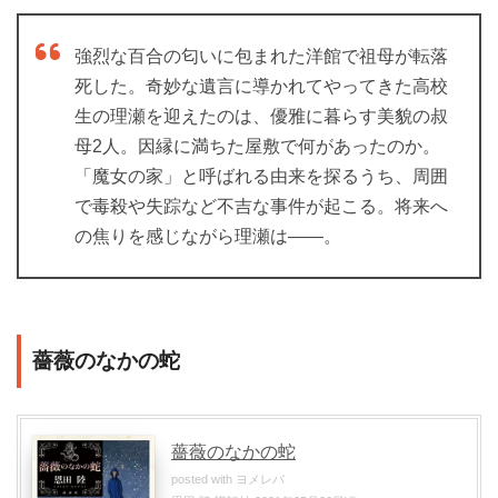
強烈な百合の匂いに包まれた洋館で祖母が転落
死した。奇妙な遺言に導かれてやってきた高校
生の理瀬を迎えたのは、優雅に暮らす美貌の叔
母2人。因縁に満ちた屋敷で何があったのか。
「魔女の家」と呼ばれる由来を探るうち、周囲
で毒殺や失踪など不吉な事件が起こる。将来へ
の焦りを感じながら理瀬は――。
薔薇のなかの蛇
薔薇のなかの蛇
posted with
ヨメレバ