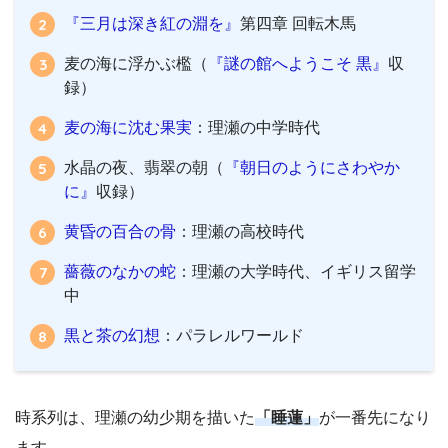
『三月は深き紅の淵を』
第四章 回転木馬
麦の海に浮かぶ檻（
『謎の館へようこそ 黒』
収
録）
麦の海に沈む果実
：理瀬の中学時代
水晶の夜、翡翠の朝（
『朝日のようにさわやか
に』
収録）
黄昏の百合の骨
：理瀬の高校時代
薔薇のなかの蛇
：理瀬の大学時代、イギリス留学
中
黒と茶の幻想
：パラレルワールド
時系列は、理瀬の幼少期を描いた
「睡蓮」
が一番先になり
ます。