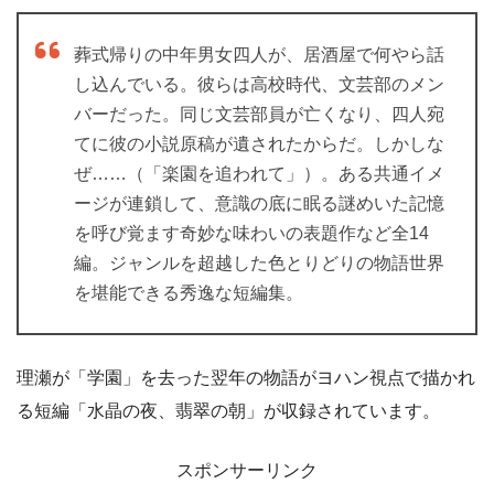
葬式帰りの中年男女四人が、居酒屋で何やら話
し込んでいる。彼らは高校時代、文芸部のメン
バーだった。同じ文芸部員が亡くなり、四人宛
てに彼の小説原稿が遺されたからだ。しかしな
ぜ……（「楽園を追われて」）。ある共通イメ
ージが連鎖して、意識の底に眠る謎めいた記憶
を呼び覚ます奇妙な味わいの表題作など全14
編。ジャンルを超越した色とりどりの物語世界
を堪能できる秀逸な短編集。
理瀬が「学園」を去った翌年の物語がヨハン視点で描かれ
る短編「水晶の夜、翡翠の朝」が収録されています。
スポンサーリンク