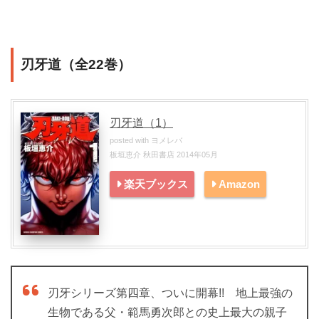
刃牙道（全22巻）
刃牙道（1）
posted with
ヨメレバ
板垣恵介 秋田書店 2014年05月
楽天ブックス
Amazon
刃牙シリーズ第四章、ついに開幕!! 地上最強の
生物である父・範馬勇次郎との史上最大の親子