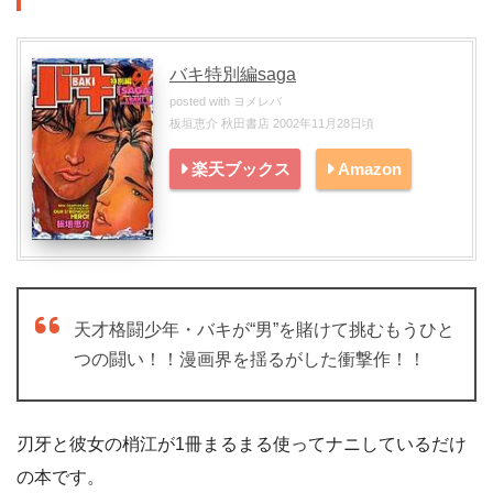
バキ特別編saga
posted with
ヨメレバ
板垣恵介 秋田書店 2002年11月28日頃
楽天ブックス
Amazon
天才格闘少年・バキが“男”を賭けて挑むもうひと
つの闘い！！漫画界を揺るがした衝撃作！！
刃牙と彼女の梢江が1冊まるまる使ってナニしているだけ
の本です。