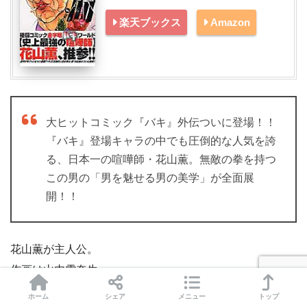
楽天ブックス
Amazon
大ヒットコミック『バキ』外伝ついに登場！！
『バキ』登場キャラの中でも圧倒的な人気を誇
る、日本一の喧嘩師・花山薫。無敵の拳を持つ
この男の「男を魅せる男の美学」が全面展
開！！
花山薫が主人公。
作画は山内雪奈生。
ホーム
シェア
メニュー
トップ
スポンサーリンク