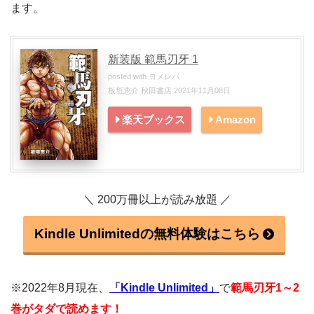
ます。
新装版 範馬刃牙 1
posted with
ヨメレバ
板垣恵介 秋田書店 2021年11月08日
楽天ブックス
Amazon
＼ 200万冊以上が読み放題 ／
Kindle Unlimitedの無料体験はこちら
※2022年8月現在、
「Kindle Unlimited」
で
範馬刃牙1～
2
巻がタダで読めます！