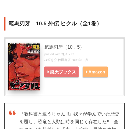
範馬刃牙 10.5 外伝 ピクル（全1巻）
範馬刃牙（10．5）
posted with
ヨメレバ
板垣恵介 秋田書店 2008年01月
楽天ブックス
Amazon
『教科書と違うじゃん!!!』我々が学んでいた歴史
を覆し、恐竜と人類は時を同じく存在した!! 全