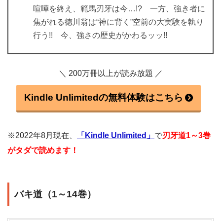
喧嘩を終え、範馬刃牙は今…!? 一方、強き者に
焦がれる徳川翁は“神に背く”空前の大実験を執り
行う!! 今、強さの歴史がかわるッッ!!
＼ 200万冊以上が読み放題 ／
Kindle Unlimitedの無料体験はこちら
※2022年8月現在、
「Kindle Unlimited」
で
刃牙道1～3巻
がタダで読めます！
バキ道（1～14巻）