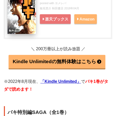
posted with
ヨメレバ
板垣恵介 秋田書店 2018年04月
楽天ブックス
Amazon
＼ 200万冊以上が読み放題 ／
Kindle Unlimitedの無料体験はこちら
※2022年8月現在、
「Kindle Unlimited」
で
バキ1巻がタ
ダで読めます！
バキ特別編SAGA（全1巻）