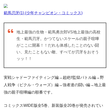
範馬刃牙(1) (少年チャンピオン・コミックス)
地上最強の生物・範馬勇次郎VS地上最強の高校
生・範馬刃牙。かつてないスケールの親子喧嘩
がここに開幕！！だれも体感したことのない闘
い、見たこともない敵、すべてが刃牙をおそう
ッッ！！
実戦シャドーファイティング編→超絶!!監獄バトル編→野
人戦争（ピクル・ウォーズ）編→強者達の闘い編→地上最
強の親子喧嘩編の順番です。
コミックスWIDE版全5巻、新装版全20巻が発売されてい