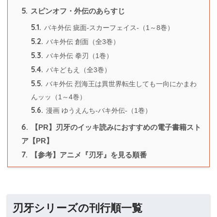
5.
スピンオフ・外伝のあらすじ
5.1.
バキ外伝 疵面-スカーフェイス-（1～8巻）
5.2.
バキ外伝 創面（全3巻）
5.3.
バキ外伝 拳刃（1巻）
5.4.
バキどもえ（全3巻）
5.5.
バキ外伝 烈海王は異世界転生しても一向にかまわ
んッッ（1～4巻）
5.6.
漫画 ゆうえんち-バキ外伝-（1巻）
6.
【PR】刃牙のイッキ読みにおすすめの電子書籍スト
ア【PR】
7.
【参考】アニメ『刃牙』を見る順番
刃牙シリーズの刊行順一覧