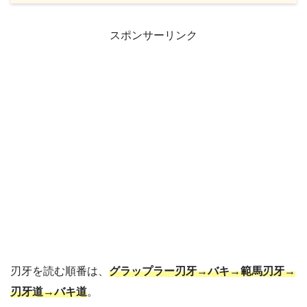
スポンサーリンク
刃牙を読む順番は、
グラップラー刃牙→バキ→範馬刃牙→
刃牙道→バキ道
。