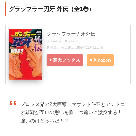
グラップラー刃牙 外伝（全1巻）
グラップラー刃牙外伝
posted with
ヨメレバ
板垣恵介 秋田書店 1999年11月11日頃
楽天ブックス
Amazon
プロレス界の2大巨頭、マウント斗羽とアントニ
オ猪狩が互いの思いを胸二つ追いに激突する!!
強いのはどっちだ！？