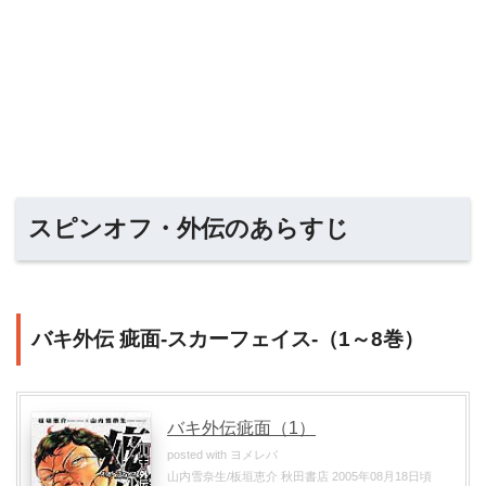
スピンオフ・外伝のあらすじ
バキ外伝 疵面-スカーフェイス-（1～8巻）
バキ外伝疵面（1）
posted with
ヨメレバ
山内雪奈生/板垣恵介 秋田書店 2005年08月18日頃