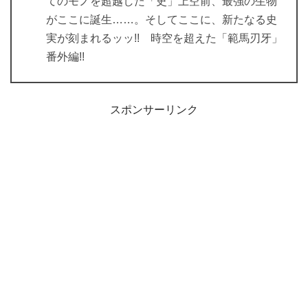
てのモノを超越した「史」上空前、最強の生物
がここに誕生……。そしてここに、新たなる史
実が刻まれるッッ!! 時空を超えた「範馬刃牙」
番外編!!
スポンサーリンク