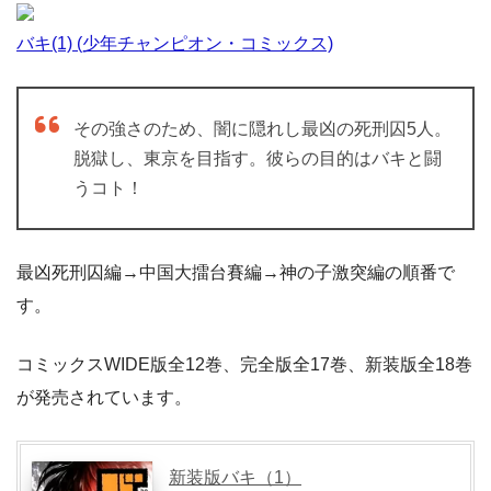
バキ(1) (少年チャンピオン・コミックス)
その強さのため、闇に隠れし最凶の死刑囚5人。
脱獄し、東京を目指す。彼らの目的はバキと闘
うコト！
最凶死刑囚編→中国大擂台賽編→神の子激突編の順番で
す。
コミックスWIDE版全12巻、完全版全17巻、新装版全18巻
が発売されています。
新装版バキ（1）