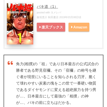
バキ道（1）
posted with
ヨメレバ
板垣恵介 秋田書店 2019年03月08日頃
楽天ブックス
Amazon
角力(相撲)の「祖」であり日本最古の公式試合の
勝者である野見宿禰。その「宿禰」の称号を継
ぐ者が現世にいることを知らされる刃牙。脆く
て壊れやすい炭素の塊をこの世で一番硬い物質
であるダイヤモンドに変える超絶握力を持つ男
が…、日本最古にして最強の「相撲」の神
が…、バキの前に立ちはだかる。