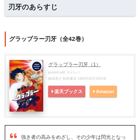
刃牙のあらすじ
グラップラー刃牙（全42巻）
グラップラー刃牙（1）
posted with
ヨメレバ
板垣恵介 秋田書店 1992年02月19日頃
楽天ブックス
Amazon
強き者の高みをめざし、その少年は閃光となっ