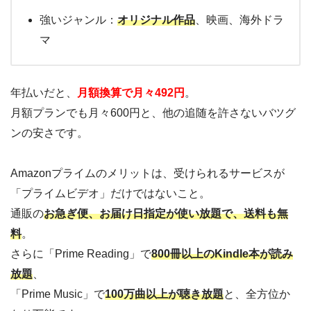
強いジャンル：
オリジナル作品
、映画、海外ドラ
マ
年払いだと、
月額換算で月々492円
。
月額プランでも月々600円と、他の追随を許さないバツグ
ンの安さです。
Amazonプライムのメリットは、受けられるサービスが
「プライムビデオ」だけではないこと。
通販の
お急ぎ便、お届け日指定が使い放題で、送料も無
料
。
さらに「Prime Reading」で
800冊以上のKindle本が読み
放題
、
「Prime Music」で
100万曲以上が聴き放題
と、全方位か