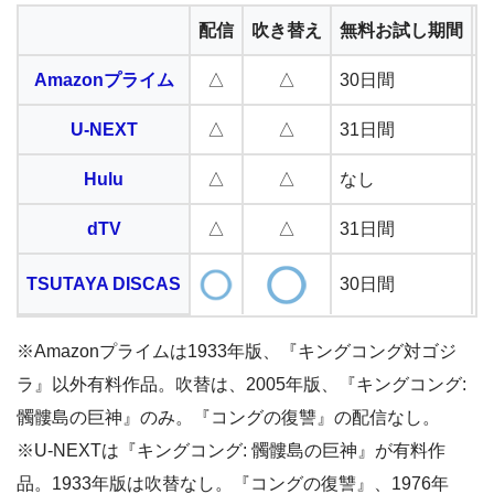
配信
吹き替え
無料お試し期間
Amazonプライム
△
△
30日間
U-NEXT
△
△
31日間
2
Hulu
△
△
なし
1
dTV
△
△
31日間
TSUTAYA DISCAS
30日間
2
※Amazonプライムは1933年版、『キングコング対ゴジ
ラ』以外有料作品。吹替は、2005年版、『キングコング:
髑髏島の巨神』のみ。『コングの復讐』の配信なし。
※U-NEXTは『キングコング: 髑髏島の巨神』が有料作
品。1933年版は吹替なし。『コングの復讐』、1976年