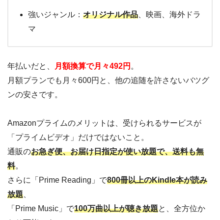
強いジャンル：
オリジナル作品
、映画、海外ドラ
マ
年払いだと、
月額換算で月々492円
。
月額プランでも月々600円と、他の追随を許さないバツグ
ンの安さです。
Amazonプライムのメリットは、受けられるサービスが
「プライムビデオ」だけではないこと。
通販の
お急ぎ便、お届け日指定が使い放題で、送料も無
料
。
さらに「Prime Reading」で
800冊以上のKindle本が読み
放題
、
「Prime Music」で
100万曲以上が聴き放題
と、全方位か