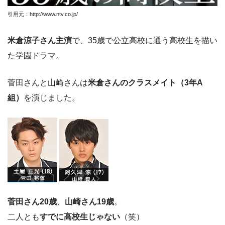
引用元：http://www.ntv.co.jp/
米倉涼子さん主演
で、35歳で公立高校に通う高校生を描い
た学園ドラマ。
菅田さんと山崎さんは
米倉さんのクラスメイト（3年A
組）
を演じました。
菅田さん20歳
、
山崎さん19歳
。
二人とも
すでに高校生じゃない
（笑）