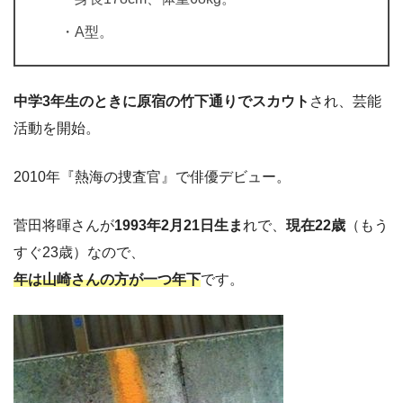
・A型。
中学3年生のときに原宿の竹下通りでスカウト
され、芸能
活動を開始。
2010年『熱海の捜査官』で俳優デビュー。
菅田将暉さんが
1993年2月21日生ま
れで、
現在22歳
（もう
すぐ23歳）なので、
年は山崎さんの方が一つ年下
です。