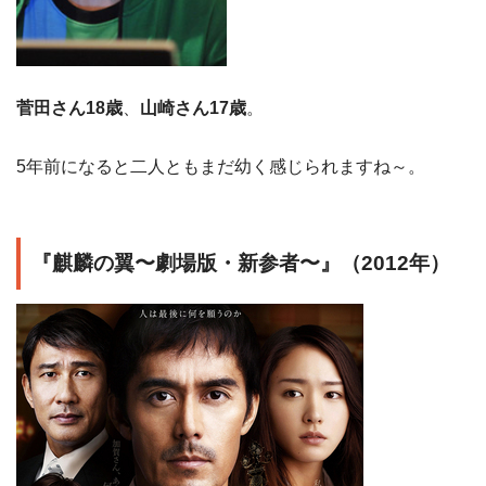
菅田さん18歳
、
山崎さん17歳
。
5年前になると二人ともまだ幼く感じられますね～。
『麒麟の翼〜劇場版・新参者〜』（2012年）