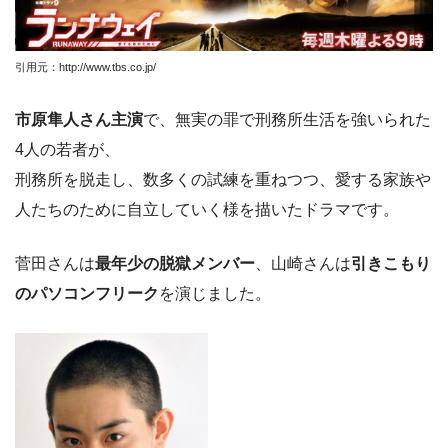
引用元：http://www.tbs.co.jp/
市原隼人さん主演
で、無実の罪で刑務所生活を強いられた
4人の若者が、
刑務所を脱走し、数多くの試練を重ねつつ、愛する家族や
人たちのために自立していく様を描いたドラマです。
菅田さんは
最年少の脱獄メンバー
、山崎さんは
引きこもり
のパソコンフリーク
を演じました。