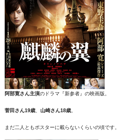
阿部寛さん主演
のドラマ『新参者』の映画版。
菅田さん19歳
、
山崎さん18歳
。
まだ二人ともポスターに載らないくらいの頃です。