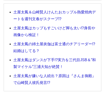
土屋太鳳＆山崎賢人けんたおカップル熱愛焼肉デ
ートを週刊文春がスクープ!?
土屋太鳳はカップもすごいけど脚も太い!?身長や
画像から検証！
土屋太鳳の姉土屋炎伽は富士通のチアリーダー!?
結婚はしてる？
土屋太鳳はダンスが下手!?実力を三代目JSB＆”和
製マイケル”三浦大知が絶賛！
土屋太鳳が嫌いな人続出？原因は『さんま御殿』
で山崎賢人彼氏発言!?