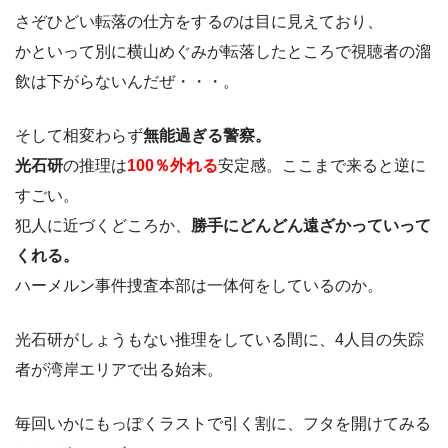
さぞひどい転落の仕方をするのは目に見えており、
かといって別に横山めぐみが転落したところで視聴者の溜
飲は下がらないんだぜ・・・。
そして相変わらず
無能過ぎる警察。
光石研
の推理は
100％外れる
安定感。ここまで来ると逆に
すごい。
犯人に近づくどころか、
勝手にどんどん遠ざかっていって
くれる。
ハーメルン事件捜査本部は一体何をしているのか。
光石研がしょうもない推理をしている間に、4人目の失踪
者が湾岸エリアで出る始末。
毎回いかにもっぽくラストで引く割に、フタを開けてみる