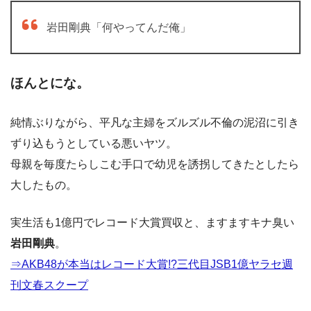
岩田剛典「何やってんだ俺」
ほんとにな。
純情ぶりながら、平凡な主婦をズルズル不倫の泥沼に引き
ずり込もうとしている悪いヤツ。
母親を毎度たらしこむ手口で幼児を誘拐してきたとしたら
大したもの。
実生活も1億円でレコード大賞買収と、ますますキナ臭い
岩田剛典
。
⇒AKB48が本当はレコード大賞!?三代目JSB1億ヤラセ週
刊文春スクープ