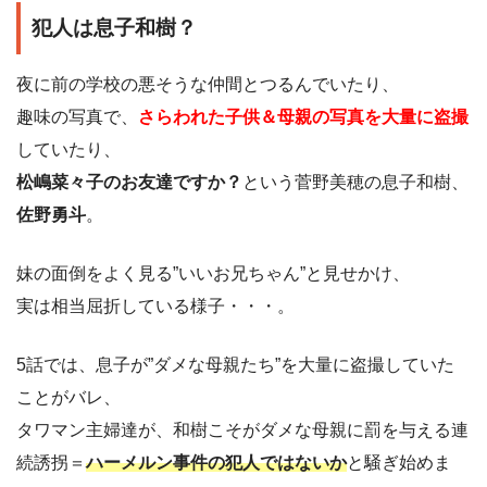
犯人は息子和樹？
夜に前の学校の悪そうな仲間とつるんでいたり、
趣味の写真で、
さらわれた子供＆母親の写真を大量に盗撮
していたり、
松嶋菜々子のお友達ですか？
という菅野美穂の息子和樹、
佐野勇斗
。
妹の面倒をよく見る”いいお兄ちゃん”と見せかけ、
実は相当屈折している様子・・・。
5話では、息子が”ダメな母親たち”を大量に盗撮していた
ことがバレ、
タワマン主婦達が、和樹こそがダメな母親に罰を与える連
続誘拐＝
ハーメルン事件の犯人ではないか
と騒ぎ始めま