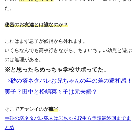
た。
秘密のお友達とは誰なのか？
これはまず息子が候補から外れます。
いくらなんでも高校行きながら、ちょいちょい幼児と遊ぶ
のは無理がある。
※と思ったらめっちゃ学校サボってた。
⇒砂の塔ネタバレお兄ちゃんの年の差の違和感！
実子？田中と松嶋菜々子は元夫婦？
そこでアヤシイのが
航平
。
⇒砂の塔ネタバレ犯人は岩ちゃん!?生方予想最終回までま
とめ