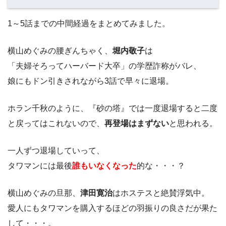
1～5話までの中間経過をまとめてみました。
横山めぐみの腰ぎんちゃく、
堀内敬子
は
「夫婦そろってハーバード大卒」の学歴詐称がバレ、
娘にもドン引きされながら3話で早々に退場。
ホラン千秋のように、『砂の塔』では一度退場すると二度
と戻ってはこれないので、
再登場はまずない
と思われる。
一人ずつ退場していって、
タワマンには最後
誰もいなくなった
的な・・・？
横山めぐみの旦那、
津田寛治
はホステスと絶賛浮気中。
愛人にもタワマンを購入するほどの羽振りの良さだが果た
して・・・。