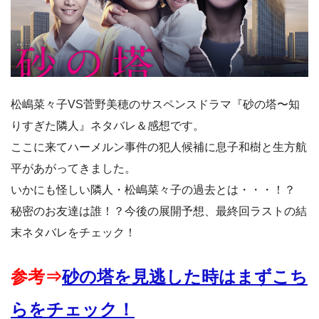
松嶋菜々子VS菅野美穂のサスペンスドラマ『砂の塔〜知
りすぎた隣人』ネタバレ＆感想です。
ここに来てハーメルン事件の犯人候補に息子和樹と生方航
平があがってきました。
いかにも怪しい隣人・松嶋菜々子の過去とは・・・！？
秘密のお友達は誰！？今後の展開予想、最終回ラストの結
末ネタバレをチェック！
参考⇒
砂の塔を見逃した時はまずこち
らをチェック！