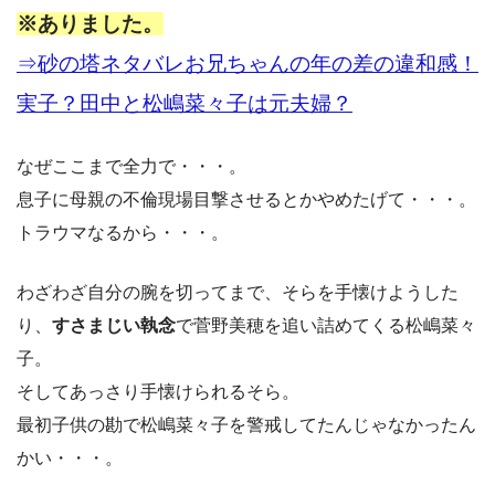
※ありました。
⇒砂の塔ネタバレお兄ちゃんの年の差の違和感！
実子？田中と松嶋菜々子は元夫婦？
なぜここまで全力で・・・。
息子に母親の不倫現場目撃させるとかやめたげて・・・。
トラウマなるから・・・。
わざわざ自分の腕を切ってまで、そらを手懐けようした
り、
すさまじい執念
で菅野美穂を追い詰めてくる松嶋菜々
子。
そしてあっさり手懐けられるそら。
最初子供の勘で松嶋菜々子を警戒してたんじゃなかったん
かい・・・。