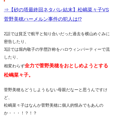
⇒【砂の塔最終回ネタバレ結末】松嶋菜々子VS
菅野美穂ハーメルン事件の犯人は!?
2話では貧乏で航平と知り合いだった過去を横山めぐみに
密告したり、
3話では堀内敬子の学歴詐称をハロウィンパーティーで流
したり、
全力で菅野美穂をおとしめようとする
相変わらず
松嶋菜々子。
菅野美穂もどうしようもない母親だなーと思うんですけ
ど、
松嶋菜々子はなんか菅野美穂に個人的恨みでもあんの
か・・・！？！？