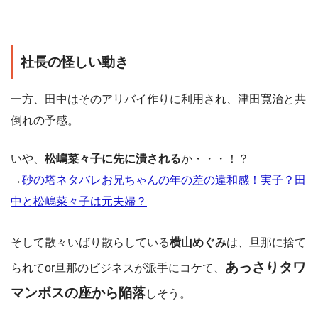
社長の怪しい動き
一方、田中はそのアリバイ作りに利用され、津田寛治と共
倒れの予感。
いや、
松嶋菜々子に先に潰される
か・・・！？
→
砂の塔ネタバレお兄ちゃんの年の差の違和感！実子？田
中と松嶋菜々子は元夫婦？
そして散々いばり散らしている
横山めぐみ
は、
旦那に捨て
あっさりタワ
られてor旦那のビジネスが派手にコケて、
マンボスの座から陥落
しそう。