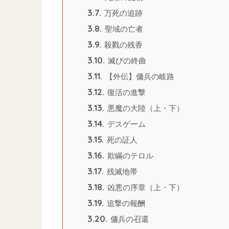
3.7.
万死の追跡
3.8.
聖域の亡者
3.9.
殺戮の残香
3.10.
滅びの終曲
3.11.
【外伝】傭兵の岐路
3.12.
復活の進撃
3.13.
悪魔の大陸（上・下）
3.14.
デスゲーム
3.15.
死の証人
3.16.
欺瞞のテロル
3.17.
残滅地帯
3.18.
凶悪の序章（上・下）
3.19.
追撃の報酬
3.20.
傭兵の召還