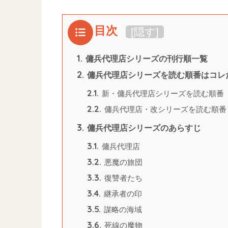
目次
[
隠す
]
1.
傭兵代理店シリーズの刊行順一覧
2.
傭兵代理店シリーズを読む順番はコレ
2.1.
新・傭兵代理店シリーズを読む順番
2.2.
傭兵代理店・改シリーズを読む順番
3.
傭兵代理店シリーズのあらすじ
3.1.
傭兵代理店
3.2.
悪魔の旅団
3.3.
復讐者たち
3.4.
継承者の印
3.5.
謀略の海域
3.6.
死線の魔物