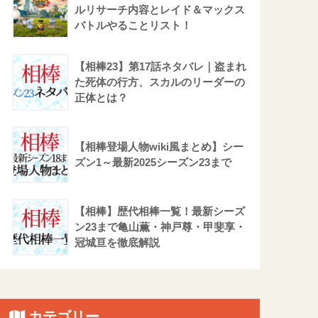
ルリサーチ内容とレイド＆マックス
バトルやることリスト！
【相棒23】第17話ネタバレ｜盗まれ
た死体の行方、スカルのリーダーの
正体とは？
【相棒登場人物wiki風まとめ】シー
ズン1～最新2025シーズン23まで
【相棒】歴代相棒一覧！最新シーズ
ン23まで亀山薫・神戸尊・甲斐享・
冠城亘を徹底解説
カテゴリー