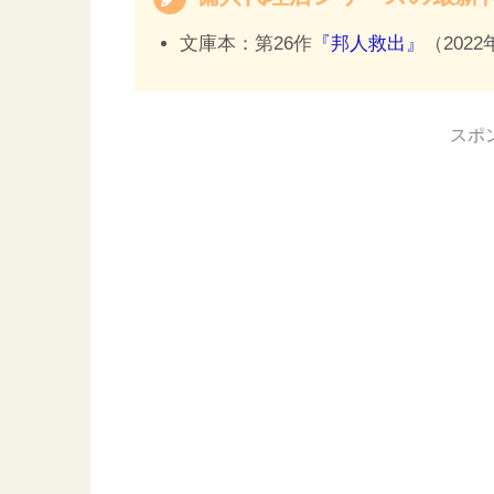
文庫本：第26作
『邦人救出』
（202
スポ