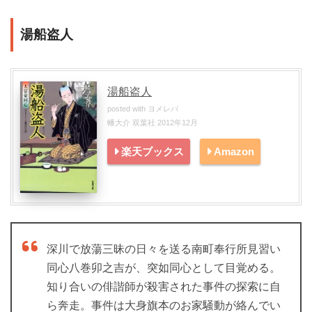
湯船盗人
湯船盗人
posted with
ヨメレバ
幡大介 双葉社 2012年12月
楽天ブックス
Amazon
深川で放蕩三昧の日々を送る南町奉行所見習い
同心八巻卯之吉が、突如同心として目覚める。
知り合いの俳諧師が殺害された事件の探索に自
ら奔走。事件は大身旗本のお家騒動が絡んでい