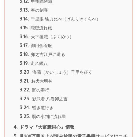
3.12.
甲州隠密旅
3.13.
春の剣客
3.14.
千里眼 験力比べ（げんりきくらべ）
3.15.
隠密流れ旅
3.16.
天下覆滅（ふくめつ）
3.17.
御用金着服
3.18.
卯之吉江戸に還る
3.19.
走れ銀八
3.20.
海嘯（かいしょう）千里を征く
3.21.
お犬大明神
3.22.
闇の奉行
3.23.
影武者 八巻卯之吉
3.24.
昏き道行き
3.25.
贋の小判に流れ星
4.
ドラマ『大富豪同心』情報
5.
月200万冊以上が読み放題の電子書籍サービスはコチ