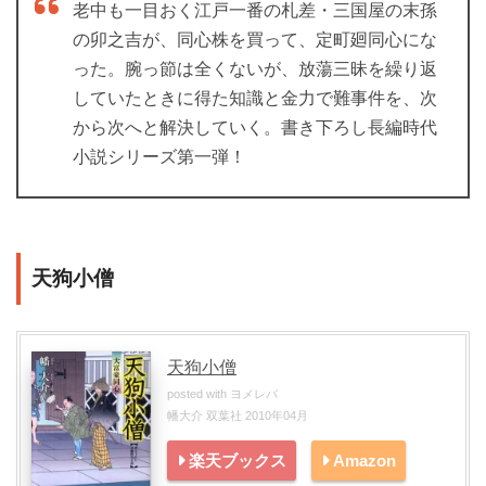
老中も一目おく江戸一番の札差・三国屋の末孫
の卯之吉が、同心株を買って、定町廻同心にな
った。腕っ節は全くないが、放蕩三昧を繰り返
していたときに得た知識と金力で難事件を、次
から次へと解決していく。書き下ろし長編時代
小説シリーズ第一弾！
天狗小僧
天狗小僧
posted with
ヨメレバ
幡大介 双葉社 2010年04月
楽天ブックス
Amazon