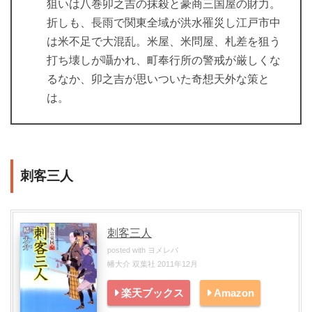
狙いは八巻卯之吉の抹殺と豪商三国屋の財力。
折しも、長雨で関東全域が洪水罹災し江戸市中
は米不足で大混乱。米屋、米問屋、札差を狙う
打ち壊しが囁かれ、町奉行所の警戒が厳しくな
るなか、卯之吉が思いついた奇想天外な策と
は。
刺客三人
刺客三人
posted with
ヨメレバ
幡大介 双葉社 2011年12月
楽天ブックス
Amazon