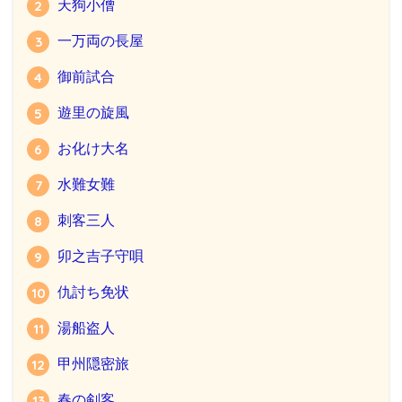
天狗小僧
一万両の長屋
御前試合
遊里の旋風
お化け大名
水難女難
刺客三人
卯之吉子守唄
仇討ち免状
湯船盗人
甲州隠密旅
春の剣客