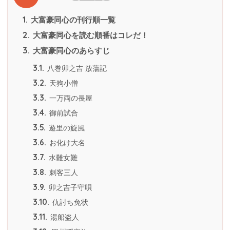
1.
大富豪同心の刊行順一覧
2.
大富豪同心を読む順番はコレだ！
3.
大富豪同心のあらすじ
3.1.
八巻卯之吉 放蕩記
3.2.
天狗小僧
3.3.
一万両の長屋
3.4.
御前試合
3.5.
遊里の旋風
3.6.
お化け大名
3.7.
水難女難
3.8.
刺客三人
3.9.
卯之吉子守唄
3.10.
仇討ち免状
3.11.
湯船盗人