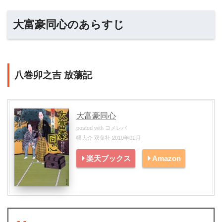
大富豪同心のあらすじ
八巻卯之吉 放蕩記
大富豪同心
posted with
ヨメレバ
幡大介 双葉社 2010年01月
楽天ブックス
Amazon