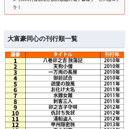
ラ！
大富豪同心の刊行順一覧