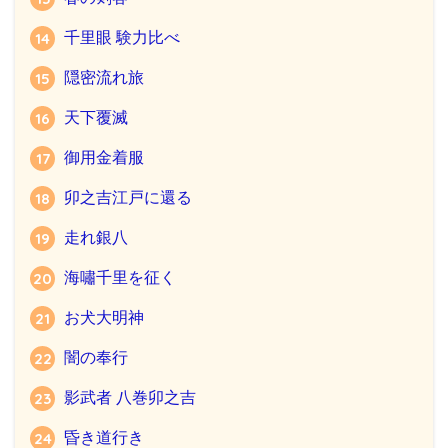
千里眼 験力比べ
隠密流れ旅
天下覆滅
御用金着服
卯之吉江戸に還る
走れ銀八
海嘯千里を征く
お犬大明神
闇の奉行
影武者 八巻卯之吉
昏き道行き