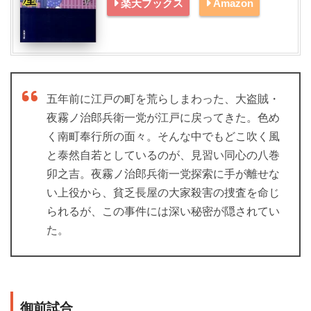
楽天ブックス
Amazon
五年前に江戸の町を荒らしまわった、大盗賊・
夜霧ノ治郎兵衛一党が江戸に戻ってきた。色め
く南町奉行所の面々。そんな中でもどこ吹く風
と泰然自若としているのが、見習い同心の八巻
卯之吉。夜霧ノ治郎兵衛一党探索に手が離せな
い上役から、貧乏長屋の大家殺害の捜査を命じ
られるが、この事件には深い秘密が隠されてい
た。
御前試合