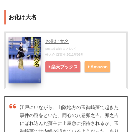
お化け大名
お化け大名
posted with
ヨメレバ
幡大介 双葉社 2011年08月
楽天ブックス
Amazon
江戸にいながら、山陰地方の玉御崎藩で起きた
事件の謎をといた、同心の八巻卯之吉。卯之吉
にほれ込んだ藩主に上屋敷に招待されるが、玉
御崎藩では内紛が起きているようだった。あり