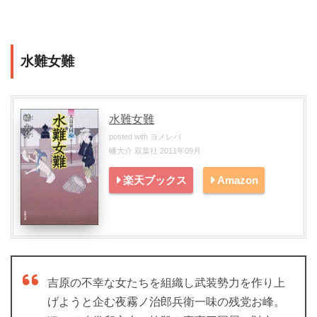
水難女難
水難女難
posted with
ヨメレバ
幡大介 双葉社 2011年09月
楽天ブックス
Amazon
吉原の不幸な女たちを組織し武装勢力を作り上
げようと企む夜霧ノ治郎兵衛一味の残党お峰。