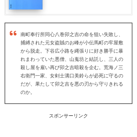
南町奉行所同心八巻卯之吉の命を狙い失敗し、
捕縛された元女盗賊のお峰が小伝馬町の牢屋敷
から脱走。下谷広小路を縄張りに好き勝手に暴
れまわっていた悪僧、山嵬坊と結託し、三人の
殺し屋を雇い再び卯之吉暗殺を企む。荒海ノ三
右衛門一家、女剣士溝口美鈴らが必死に守るの
だが、果たして卯之吉を悪の刃から守りきれる
のか。
スポンサーリンク