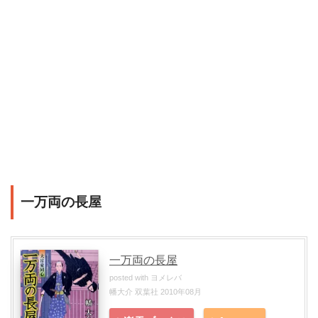
一万両の長屋
一万両の長屋
posted with
ヨメレバ
幡大介 双葉社 2010年08月