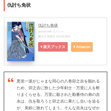
仇討ち免状
仇討ち免状
posted with
ヨメレバ
幡大介 双葉社 2012年08月
楽天ブックス
Amazon
悪党一派がじゃまな同心の八巻卯之吉を陥れる
ため、卯之吉に扮した少年剣士・万里に人を斬
りまくらせる。万里に殺された勤番侍の弟の吉
永は、仇を取ろうと卯之吉に果たし合いを迫る
が、美鈴に敗れてしまう。そんな吉永はなぜか