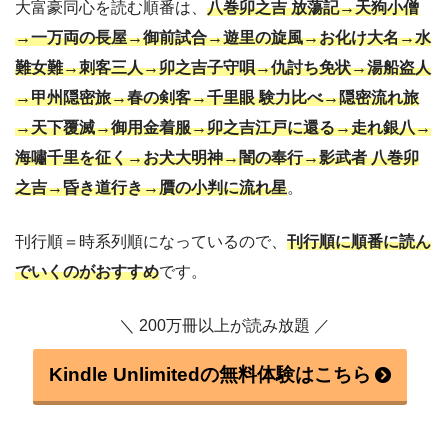
大富豪同心を読む順番は、
八巻卯之吉 放蕩記→天狗小僧
→一万両の長屋→御前試合→遊里の旋風→お化け大名→水
難女難→刺客三人→卯之吉子守唄→仇討ち免状→湯船盗人
→甲州隠密旅→春の剣客→千里眼 験力比べ→隠密流れ旅
→天下覆滅→御用金着服→卯之吉江戸に還る→走れ銀八→
海嘯千里を征く→お犬大明神→闇の奉行→影武者 八巻卯
之吉→昏き道行き→贋の小判に流れ星
。
刊行順＝時系列順になっているので、
刊行順に順番に読ん
でいくのがおすすめ
です。
＼ 200万冊以上が読み放題 ／
Kindle Unlimitedの無料体験はこちら