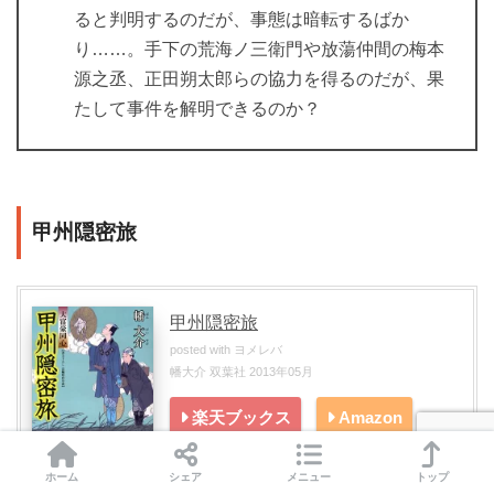
ると判明するのだが、事態は暗転するばか
り……。手下の荒海ノ三衛門や放蕩仲間の梅本
源之丞、正田朔太郎らの協力を得るのだが、果
たして事件を解明できるのか？
甲州隠密旅
甲州隠密旅
posted with
ヨメレバ
幡大介 双葉社 2013年05月
楽天ブックス
Amazon
ホーム
シェア
メニュー
トップ