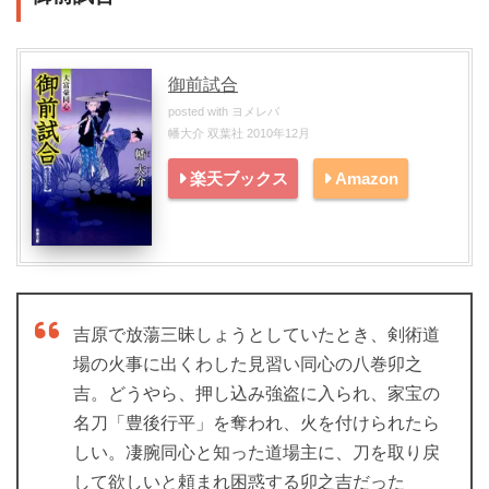
御前試合
posted with
ヨメレバ
幡大介 双葉社 2010年12月
楽天ブックス
Amazon
吉原で放蕩三昧しょうとしていたとき、剣術道
場の火事に出くわした見習い同心の八巻卯之
吉。どうやら、押し込み強盗に入られ、家宝の
名刀「豊後行平」を奪われ、火を付けられたら
しい。凄腕同心と知った道場主に、刀を取り戻
して欲しいと頼まれ困惑する卯之吉だった