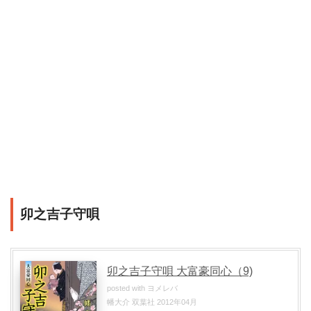
卯之吉子守唄
卯之吉子守唄 大富豪同心（9)
posted with
ヨメレバ
幡大介 双葉社 2012年04月