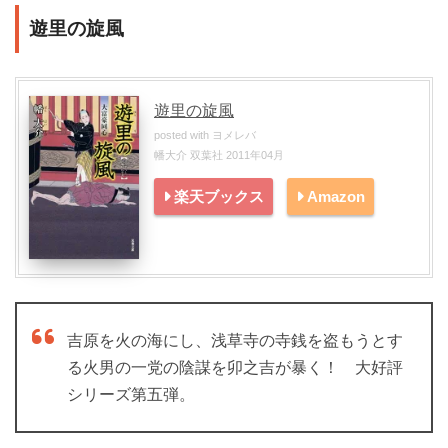
遊里の旋風
遊里の旋風
posted with
ヨメレバ
幡大介 双葉社 2011年04月
楽天ブックス
Amazon
吉原を火の海にし、浅草寺の寺銭を盗もうとす
る火男の一党の陰謀を卯之吉が暴く！ 大好評
シリーズ第五弾。