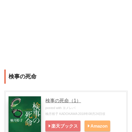
検事の死命
検事の死命（1）
posted with
ヨメレバ
柚月裕子 KADOKAWA 2018年08月24日頃
楽天ブックス
Amazon