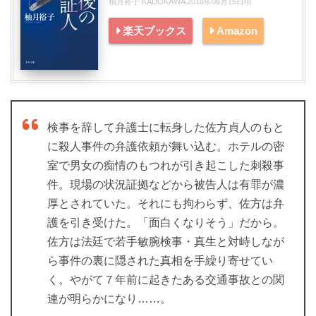
柚月裕子 KADOKAWA 2018年06月15日頃
楽天ブックス
Amazon
検事を辞して弁護士に転身した佐方貞人のもと
に殺人事件の弁護依頼が舞い込む。ホテルの密
室で男女の痴情のもつれが引き起こした刺殺事
件。現場の状況証拠などから被告人は有罪が濃
厚とされていた。それにも拘わらず、佐方は弁
護を引き受けた。「面白くなりそう」だから。
佐方は法廷で若手敏腕検事・真生と対峙しなが
ら事件の裏に隠された真相を手繰り寄せてい
く。やがて７年前に起きたある交通事故との関
連が明らかになり……。