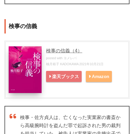
検事の信義
検事の信義（4）
posted with
ヨメレバ
柚月裕子 KADOKAWA 2021年10月21日
楽天ブックス
Amazon
検事・佐方貞人は、亡くなった実業家の書斎か
ら高級腕時計を盗んだ罪で起訴された男の裁判
を担当していた。被告人は実業家の非嫡出子で