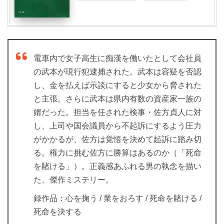
電車内で女子高生に痴漢を働いたとして会社員
の武本が現行犯逮捕された。武本は容疑を否認
し、金を払えば示談にすると少女から脅された
と主張。さらに武本は県内有数の資産家一族の
婿だった。担当を任された検事・佐方貞人に対
し、上司や国会議員から不起訴にするよう圧力
がかかるが、佐方は覚悟を決めて起訴に踏み切
る。権力に挑む佐方に勝算はあるのか（「死命
を賭ける」）。正義感あふれる男の執念を描い
た、傑作ミステリー。
録作品：心を掬う / 業をおろす / 死命を賭ける /
死命を決する