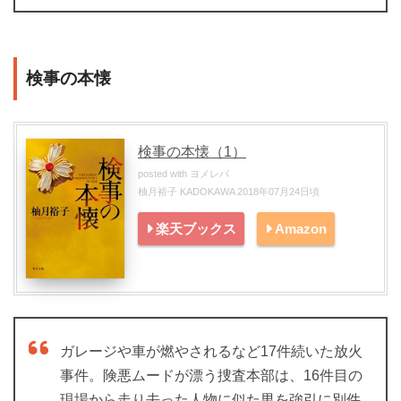
検事の本懐
検事の本懐（1）
posted with
ヨメレバ
柚月裕子 KADOKAWA 2018年07月24日頃
楽天ブックス
Amazon
ガレージや車が燃やされるなど17件続いた放火
事件。険悪ムードが漂う捜査本部は、16件目の
現場から走り去った人物に似た男を強引に別件