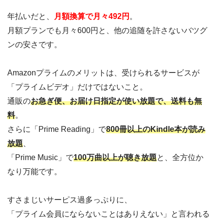
年払いだと、
月額換算で月々492円
。
月額プランでも月々600円と、他の追随を許さないバツグ
ンの安さです。
Amazonプライムのメリットは、受けられるサービスが
「プライムビデオ」だけではないこと。
通販の
お急ぎ便、お届け日指定が使い放題で、送料も無
料
。
さらに「Prime Reading」で
800冊以上のKindle本が読み
放題
、
「Prime Music」で
100万曲以上が聴き放題
と、全方位か
なり万能です。
すさまじいサーピス過多っぷりに、
「プライム会員にならないことはありえない」と言われる