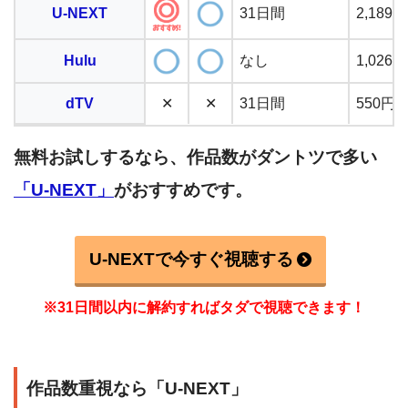
U-NEXT
31日間
2,18
Hulu
なし
1,02
dTV
✕
✕
31日間
550円
無料お試しするなら、作品数がダントツで多い
「U-NEXT」
がおすすめです。
U-NEXTで今すぐ視聴する
※31日間以内に解約すればタダで視聴できます！
作品数重視なら「U-NEXT」