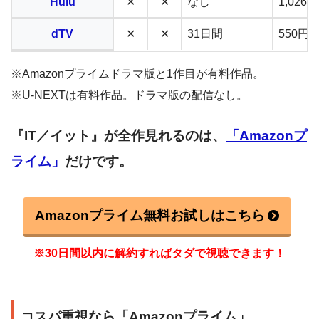
Hulu
✕
✕
なし
1,02
dTV
✕
✕
31日間
550円
※Amazonプライムドラマ版と1作目が有料作品。
※U-NEXTは有料作品。ドラマ版の配信なし。
『IT／イット』が全作見れるのは、
「Amazonプ
ライム」
だけです。
Amazonプライム無料お試しはこちら
※30日間以内に解約すればタダで視聴できます！
コスパ重視なら「Amazonプライム」