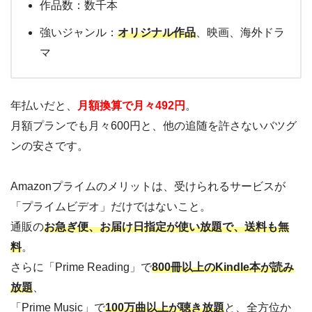
作品数：数千本
強いジャンル：
オリジナル作品
、映画、海外ドラ
マ
年払いだと、
月額換算で月々492円
。
月額プランでも月々600円と、他の追随を許さないバツグ
ンの安さです。
Amazonプライムのメリットは、受けられるサービスが
「プライムビデオ」だけではないこと。
通販の
お急ぎ便、お届け日指定が使い放題で、送料も無
料
。
さらに「Prime Reading」で
800冊以上のKindle本が読み
放題
、
「Prime Music」で
100万曲以上が聴き放題
と、全方位か