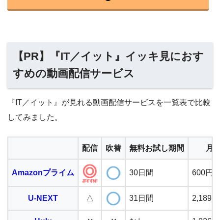
【PR】『IT／イット』イッキ見におす
すめの動画配信サービス
『IT／イット』が見れる動画配信サービスを一覧表で比較
してみました。
配信
吹替
無料お試し期間
月
Amazonプライム
30日間
600円
U-NEXT
△
31日間
2,18