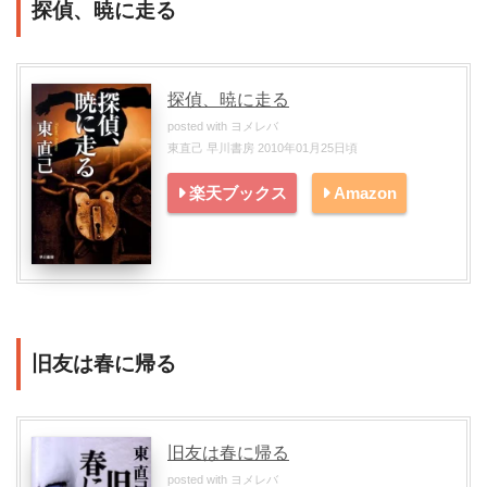
探偵、暁に走る
探偵、暁に走る
posted with
ヨメレバ
東直己 早川書房 2010年01月25日頃
楽天ブックス
Amazon
旧友は春に帰る
旧友は春に帰る
posted with
ヨメレバ