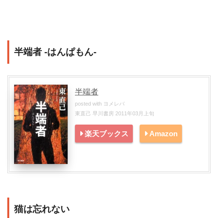
半端者 -はんぱもん-
半端者
posted with
ヨメレバ
東直己 早川書房 2011年03月上旬
楽天ブックス
Amazon
猫は忘れない