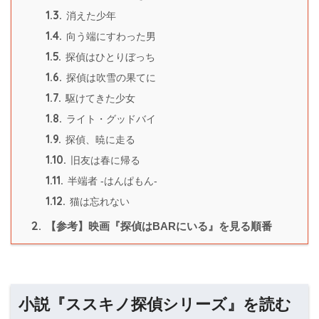
1.3.
消えた少年
1.4.
向う端にすわった男
1.5.
探偵はひとりぼっち
1.6.
探偵は吹雪の果てに
1.7.
駆けてきた少女
1.8.
ライト・グッドバイ
1.9.
探偵、暁に走る
1.10.
旧友は春に帰る
1.11.
半端者 -はんぱもん-
1.12.
猫は忘れない
2.
【参考】映画『探偵はBARにいる』を見る順番
小説『ススキノ探偵シリーズ』を読む