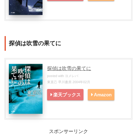
探偵は吹雪の果てに
探偵は吹雪の果てに
posted with
ヨメレバ
東直己 早川書房 2004年02月
楽天ブックス
Amazon
スポンサーリンク