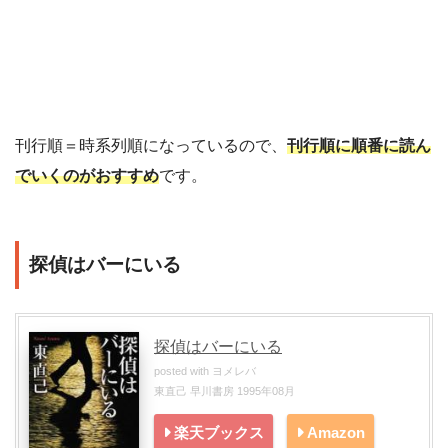
刊行順＝時系列順になっているので、
刊行順に順番に読ん
でいくのがおすすめ
です。
探偵はバーにいる
探偵はバーにいる
posted with
ヨメレバ
東直己 早川書房 1995年08月
楽天ブックス
Amazon