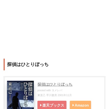
探偵はひとりぼっち
探偵はひとりぼっち
posted with
ヨメレバ
東直己 早川書房 2001年11月
楽天ブックス
Amazon