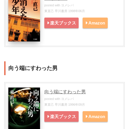
posted with
ヨメレバ
東直己 早川書房 1998年06月
楽天ブックス
Amazon
向う端にすわった男
向う端にすわった男
posted with
ヨメレバ
東直己 早川書房 1996年09月
楽天ブックス
Amazon