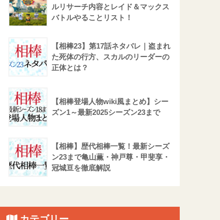
ルリサーチ内容とレイド＆マックス
バトルやることリスト！
【相棒23】第17話ネタバレ｜盗まれ
た死体の行方、スカルのリーダーの
正体とは？
【相棒登場人物wiki風まとめ】シー
ズン1～最新2025シーズン23まで
【相棒】歴代相棒一覧！最新シーズ
ン23まで亀山薫・神戸尊・甲斐享・
冠城亘を徹底解説
カテゴリー