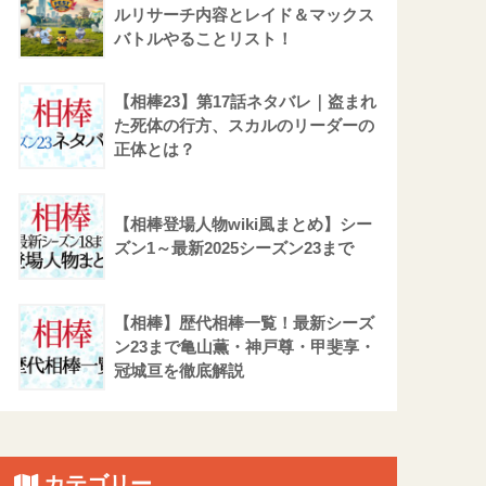
ルリサーチ内容とレイド＆マックス
バトルやることリスト！
【相棒23】第17話ネタバレ｜盗まれ
た死体の行方、スカルのリーダーの
正体とは？
【相棒登場人物wiki風まとめ】シー
ズン1～最新2025シーズン23まで
【相棒】歴代相棒一覧！最新シーズ
ン23まで亀山薫・神戸尊・甲斐享・
冠城亘を徹底解説
カテゴリー