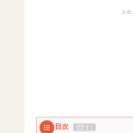
スポ
目次
[
隠す
]