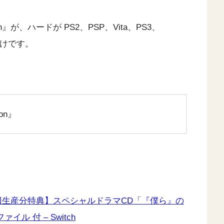
ion』が、ハードが PS2、PSP、Vita、PS3、
るわけです。
on』
ion【初回生産分特典】スペシャルドラマCD「『僕ら』の
ァイル 付 – Switch