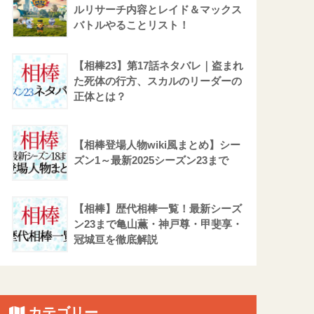
ルリサーチ内容とレイド＆マックス
バトルやることリスト！
【相棒23】第17話ネタバレ｜盗まれ
た死体の行方、スカルのリーダーの
正体とは？
【相棒登場人物wiki風まとめ】シー
ズン1～最新2025シーズン23まで
【相棒】歴代相棒一覧！最新シーズ
ン23まで亀山薫・神戸尊・甲斐享・
冠城亘を徹底解説
カテゴリー