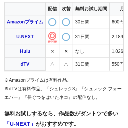
配信
吹替
無料お試し期間
月
Amazonプライム
30日間
600円
U-NEXT
31日間
2,18
Hulu
✕
✕
なし
1,02
dTV
△
△
31日間
550円
※Amazonプライムは有料作品。
※dTVは有料作品。『シュレック3』『シュレック フォー
エバー』『長ぐつをはいたネコ』の配信なし。
無料お試しするなら、作品数がダントツで多い
「U-NEXT」
がおすすめです。