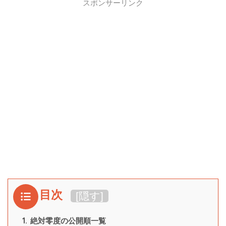
スポンサーリンク
目次
[
隠す
]
1.
絶対零度の公開順一覧