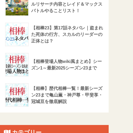
ルリサーチ内容とレイド＆マックス
バトルやることリスト！
【相棒23】第17話ネタバレ｜盗まれ
た死体の行方、スカルのリーダーの
正体とは？
【相棒登場人物wiki風まとめ】シー
ズン1～最新2025シーズン23まで
【相棒】歴代相棒一覧！最新シーズ
ン23まで亀山薫・神戸尊・甲斐享・
冠城亘を徹底解説
カテゴリー