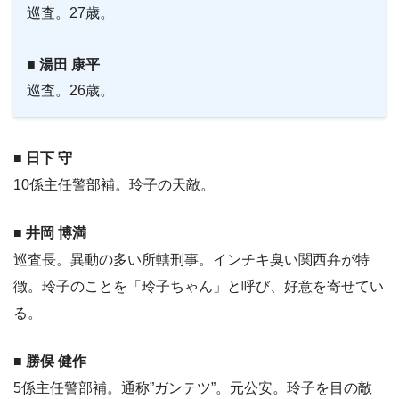
巡査。27歳。
■ 湯田 康平
巡査。26歳。
■ 日下 守
10係主任警部補。玲子の天敵。
■ 井岡 博満
巡査長。異動の多い所轄刑事。インチキ臭い関西弁が特
徴。玲子のことを「玲子ちゃん」と呼び、好意を寄せてい
る。
■ 勝俣 健作
5係主任警部補。通称”ガンテツ”。元公安。玲子を目の敵