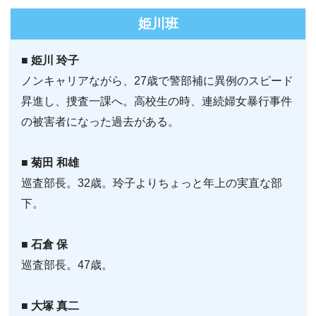
姫川班
■ 姫川 玲子
ノンキャリアながら、27歳で警部補に異例のスピード
昇進し、捜査一課へ。高校生の時、連続婦女暴行事件
の被害者になった過去がある。
■ 菊田 和雄
巡査部長。32歳。玲子よりちょっと年上の実直な部
下。
■ 石倉 保
巡査部長。47歳。
■ 大塚 真二