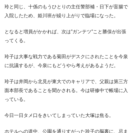
玲と同じ、十係のもうひとりの主任警部補・日下が盲腸で
入院したため、姫川班が繰り上がりで臨場になった。
となると増員がかかれば、次は”ガンテツ”こと勝俣が出張
ってくる。
玲子は大事な戦力である菊田がデスクにされたことを今泉
に抗議するが、今泉にもどうやら考えがあるようだ。
玲子は井岡から北見が東大でのキャリアで、父親は第三方
面本部長であることを聞かされる。今は研修中で帳場に入
っている。
今日一日タメ口をきいてしまっていた大塚は焦る。
ホテルへの道中、公園を通りすがった玲子の脳裏に、忌ま