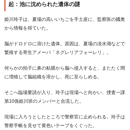
起：池に沈められた遺体の謎
姫川玲子は、夏場の高いいちごを手土産に、監察医の國奥
から情報を得ていた。
脳がドロドロに溶けた遺体。原因は、夏場の淡水湖などで
繁殖する寄生アメーバ「ネグレリアフォーレリ」。
何らかの拍子に鼻の粘膜から脳へ侵入すると、またたく間
に増殖して脳組織を溶かし、死に至らしめる。
そこへ臨場要請が入り、玲子は現場へと向かい、捜査一課
第10係姫川班のメンバーと合流した。
現場に入ろうとしたところで警察官に止められる。玲子は
警察手帳を見せて黄色いテープをくぐった。