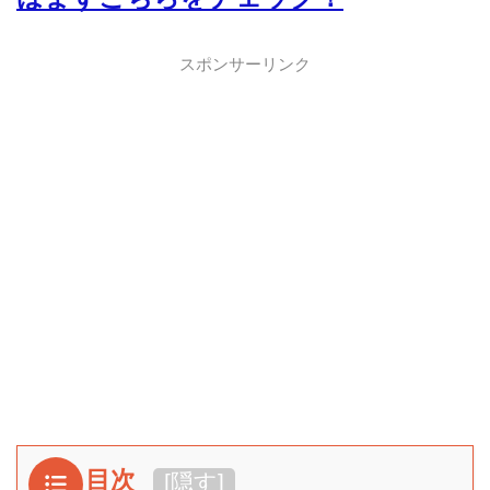
スポンサーリンク
目次
[
隠す
]