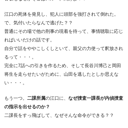
江口の死体を発見し、犯人に頭部を強打されて倒れた。
で、気付いたらなんで逃げた？？
普通にその場で他の刑事の現着を待って、事情聴取に応じ
ればいいだけの話です。
自分で話をややこしくしといて、親父の力使って釈放され
るって・・・。
完全に7話への引きを作るため、そして長谷川博己と岡田
将生を走らせたいがために、山田を逃したとしか思えな
い・・・。
もう一つ。
二課所属
の江口に、
なぜ捜査一課長が内偵捜査
の指示を出せるのか？
二課長をすっ飛ばして、なぜそんな命令ができる？？