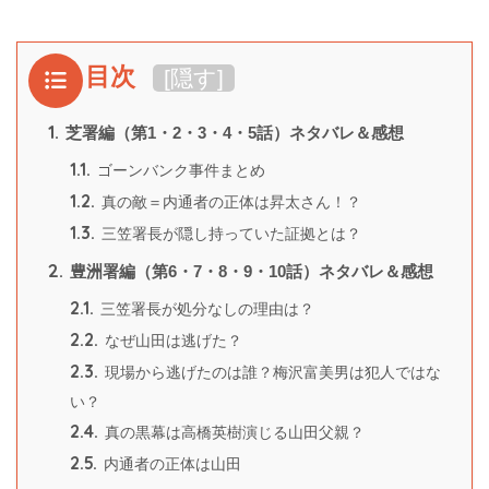
目次
[
隠す
]
1.
芝署編（第1・2・3・4・5話）ネタバレ＆感想
1.1.
ゴーンバンク事件まとめ
1.2.
真の敵＝内通者の正体は昇太さん！？
1.3.
三笠署長が隠し持っていた証拠とは？
2.
豊洲署編（第6・7・8・9・10話）ネタバレ＆感想
2.1.
三笠署長が処分なしの理由は？
2.2.
なぜ山田は逃げた？
2.3.
現場から逃げたのは誰？梅沢富美男は犯人ではな
い？
2.4.
真の黒幕は高橋英樹演じる山田父親？
2.5.
内通者の正体は山田