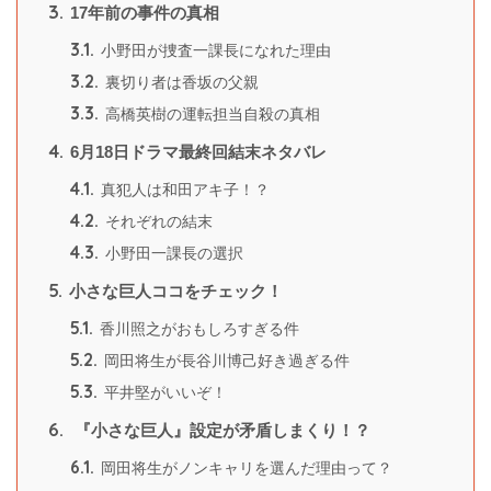
3.
17年前の事件の真相
3.1.
小野田が捜査一課長になれた理由
3.2.
裏切り者は香坂の父親
3.3.
高橋英樹の運転担当自殺の真相
4.
6月18日ドラマ最終回結末ネタバレ
4.1.
真犯人は和田アキ子！？
4.2.
それぞれの結末
4.3.
小野田一課長の選択
5.
小さな巨人ココをチェック！
5.1.
香川照之がおもしろすぎる件
5.2.
岡田将生が長谷川博己好き過ぎる件
5.3.
平井堅がいいぞ！
6.
『小さな巨人』設定が矛盾しまくり！？
6.1.
岡田将生がノンキャリを選んだ理由って？