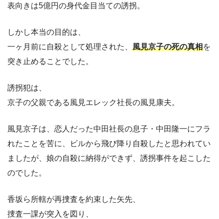
表向きは5億円の身代金目当ての誘拐。
しかし本当の目的は、
一ヶ月前に自殺として処理された、
風見京子の死の真相
を
突き止めることでした。
誘拐犯は、
京子の父親である風見エレック社長の風見康夫。
風見京子は、恋人だった中田社長の息子・中田隆一にフラ
れたことを苦に、ビルから飛び降り自殺したと思われてい
ましたが、娘の自殺に納得ができず、誘拐事件を起こした
のでした。
香坂ら所轄が再捜査を約束した矢先、
捜査一課が突入を図り、