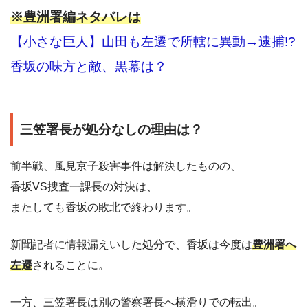
※豊洲署編ネタバレは
【小さな巨人】山田も左遷で所轄に異動→逮捕!?
香坂の味方と敵、黒幕は？
三笠署長が処分なしの理由は？
前半戦、風見京子殺害事件は解決したものの、
香坂VS捜査一課長の対決は、
またしても香坂の敗北で終わります。
新聞記者に情報漏えいした処分で、香坂は今度は
豊洲署へ
左遷
されることに。
一方、三笠署長は別の警察署長へ横滑りでの転出。