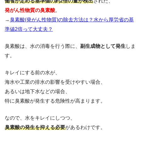
働省が定める基準値の約2倍の量が検出
された、
発がん性物質の臭素酸
。
→
臭素酸(発がん性物質)の除去方法は？水から厚労省の基
準値2倍って大丈夫？
臭素酸は、水の消毒を行う際に、
副生成物として発生
しま
す。
キレイにする前の水が、
海水や工業の排水の影響を受けやすい場合、
あるいは地下水などの場合、
特に臭素酸が発生する危険性が高まります。
なので、水をキレイにしつつ、
臭素酸の発生を抑える
必要
があるわけです。