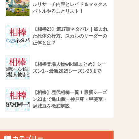
ルリサーチ内容とレイド＆マックス
バトルやることリスト！
【相棒23】第17話ネタバレ｜盗まれ
た死体の行方、スカルのリーダーの
正体とは？
【相棒登場人物wiki風まとめ】シー
ズン1～最新2025シーズン23まで
【相棒】歴代相棒一覧！最新シーズ
ン23まで亀山薫・神戸尊・甲斐享・
冠城亘を徹底解説
カテゴリー