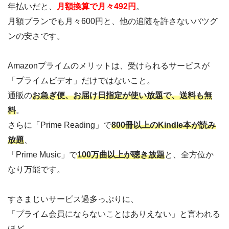
年払いだと、
月額換算で月々492円
。
月額プランでも月々600円と、他の追随を許さないバツグ
ンの安さです。
Amazonプライムのメリットは、受けられるサービスが
「プライムビデオ」だけではないこと。
通販の
お急ぎ便、お届け日指定が使い放題で、送料も無
料
。
さらに「Prime Reading」で
800冊以上のKindle本が読み
放題
、
「Prime Music」で
100万曲以上が聴き放題
と、全方位か
なり万能です。
すさまじいサーピス過多っぷりに、
「プライム会員にならないことはありえない」と言われる
ほど。