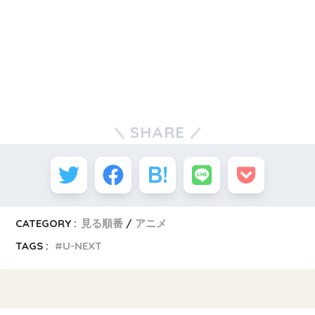
SHARE
CATEGORY :
見る順番
アニメ
TAGS :
U-NEXT