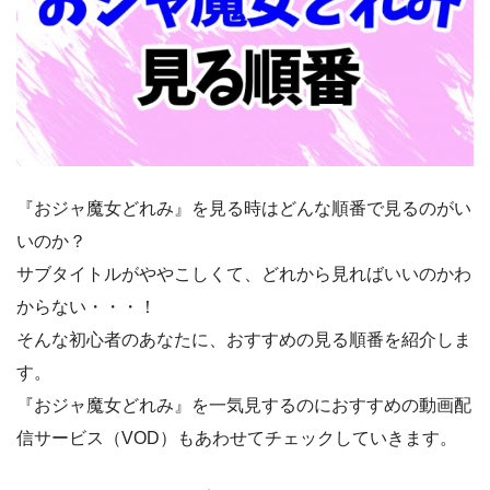
『おジャ魔女どれみ』を見る時はどんな順番で見るのがい
いのか？
サブタイトルがややこしくて、どれから見ればいいのかわ
からない・・・！
そんな初心者のあなたに、おすすめの見る順番を紹介しま
す。
『おジャ魔女どれみ』を一気見するのにおすすめの動画配
信サービス（VOD）もあわせてチェックしていきます。