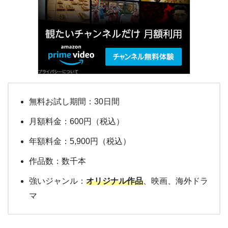
無料お試し期間：30日間
月額料金：600円（税込）
年額料金：5,900円（税込）
作品数：数千本
強いジャンル：
オリジナル作品
、映画、海外ドラ
マ