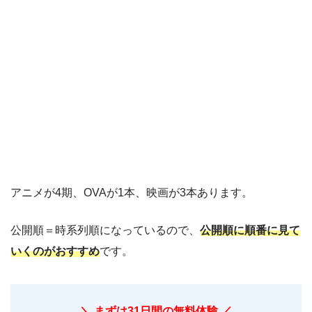
アニメが4期、OVAが1本、映画が3本あります。
公開順＝時系列順になっているので、
公開順に順番に見て
いくのがおすすめ
です。
＼ まずは31日間の無料体験 ／