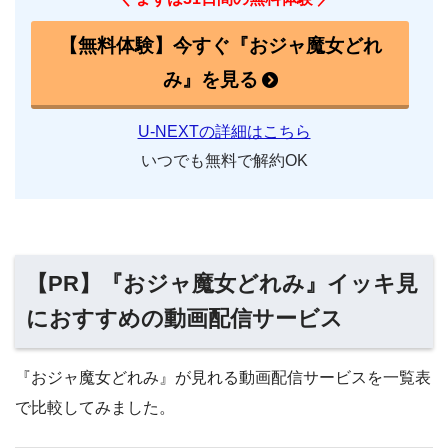
【無料体験】今すぐ『おジャ魔女どれ
み』を見る
U-NEXTの詳細はこちら
いつでも無料で解約OK
【PR】『おジャ魔女どれみ』イッキ見
におすすめの動画配信サービス
『おジャ魔女どれみ』が見れる動画配信サービスを一覧表
で比較してみました。