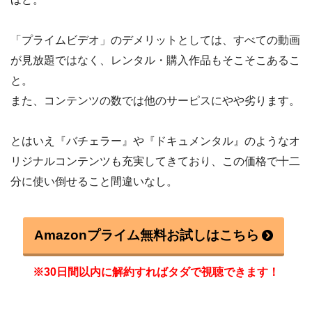
「プライムビデオ」のデメリットとしては、すべての動画
が見放題ではなく、レンタル・購入作品もそこそこあるこ
と。
また、コンテンツの数では他のサーピスにやや劣ります。
とはいえ『バチェラー』や『ドキュメンタル』のようなオ
リジナルコンテンツも充実してきており、この価格で十二
分に使い倒せること間違いなし。
Amazonプライム無料お試しはこちら
※30日間以内に解約すればタダで視聴できます！