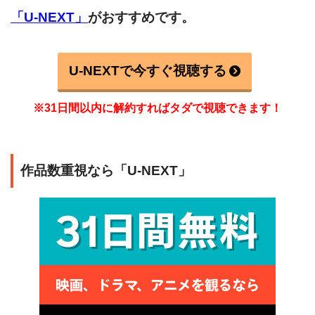
「U-NEXT」
がおすすめです。
U-NEXTで今すぐ視聴する
※31日間以内に解約すればタダで視聴できます！
作品数重視なら「U-NEXT」