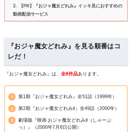
2.
【PR】『おジャ魔女どれみ』イッキ見におすすめの
動画配信サービス
『おジャ魔女どれみ』を見る順番はコ
レだ！
『おジャ魔女どれみ』は、
全8作品
あります。
第1期『おジャ魔女どれみ』全51話（1999年）
第2期『おジャ魔女どれみ♯』全49話（2000年）
劇場版『映画 おジャ魔女どれみ♯（しゃーぷ
っ）』（2000年7月8日公開）