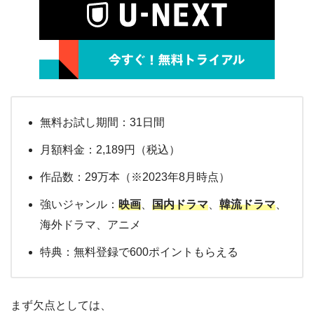
無料お試し期間：31日間
月額料金：2,189円（税込）
作品数：29万本（※2023年8月時点）
強いジャンル：
映画
、
国内ドラマ
、
韓流ドラマ
、
海外ドラマ、アニメ
特典：無料登録で600ポイントもらえる
まず欠点としては、