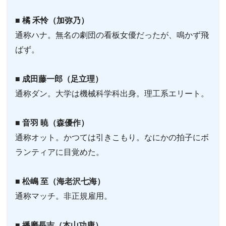
■ 橘 禾怜（加弥乃）
通称ハナ。無名の劇団の看板女優だったが、鳴かず飛
ばず。
■ 成田藤一郎（足立理）
通称ダン。大学は機械科学科出身。理工系エリート。
■ 音羽 暁（森優作）
通称オット。かつては引きこもり。なにかの拍子にボ
ランティアに目覚めた。
■ 松嶋 至（海老沢七海）
通称マッチ。非正規雇用。
■ 播磨長吉（本山功康）