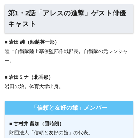
第1・2話「アレスの進撃」ゲスト俳優
キャスト
■ 岩田 純（船越英一郎）
陸上自衛隊陸上幕僚監部作戦部長。自衛隊の元レンジャ
ー。
■ 岩田ミナ（北香那）
岩田の娘。体育大学出身。
「信頼と友好の館」メンバー
■ 甘村井 留加（団時朗）
財団法人「信頼と友好の館」の代表。