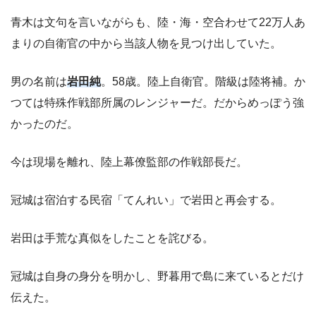
青木は文句を言いながらも、陸・海・空合わせて22万人あ
まりの自衛官の中から当該人物を見つけ出していた。
男の名前は
岩田純
。58歳。陸上自衛官。階級は陸将補。か
つては特殊作戦部所属のレンジャーだ。だからめっぽう強
かったのだ。
今は現場を離れ、陸上幕僚監部の作戦部長だ。
冠城は宿泊する民宿「てんれい」で岩田と再会する。
岩田は手荒な真似をしたことを詫びる。
冠城は自身の身分を明かし、野暮用で島に来ているとだけ
伝えた。