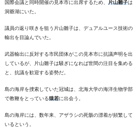
国際会議と同時開催の見本市に出席するため、
片山雛子
は
洞爺湖にいた。
議員の返り咲きを狙う片山雛子は、デュアルユース技術の
輸出を目論んでいた。
武器輸出に反対する市民団体がこの見本市に抗議声明を出
しているが、片山雛子は騒ぎになれば世間の注目を集める
と、抗議を歓迎する姿勢だ。
島の海岸を捜索していた冠城は、北海大学の海洋生物学部
で教鞭をとっている
猿若
に出会う。
島の海岸には、数年来、アザラシの死骸の漂着が頻繁して
いるという。