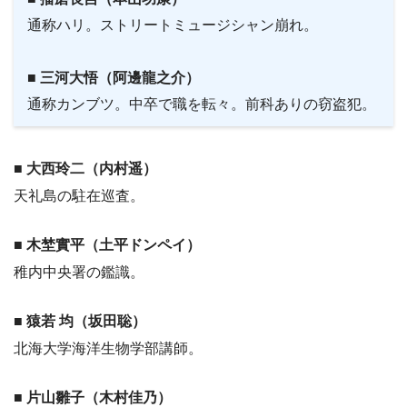
通称ハリ。ストリートミュージシャン崩れ。
■ 三河大悟（阿邊龍之介）
通称カンブツ。中卒で職を転々。前科ありの窃盗犯。
■ 大西玲二（内村遥）
天礼島の駐在巡査。
■ 木埜實平（土平ドンペイ）
稚内中央署の鑑識。
■ 猿若 均（坂田聡）
北海大学海洋生物学部講師。
■ 片山雛子（木村佳乃）