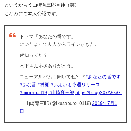
というかもう山崎育三郎＝神（笑）
ちなみにご本人公認です。
ドラマ「あなたの番です」
にいたよって友人からラインがきた。
皆知ってた？
木下さん応援ありがとう。
ニューアルバムも聞いてね^ – ^
#あなたの番です
#あな番
#神棚
#いよいよ今週リリース
#mirrorball19
#山崎育三郎
https://t.co/g20xA9kiGt
— 山崎育三郎 (@ikusaburo_0118)
2019年7月1
日