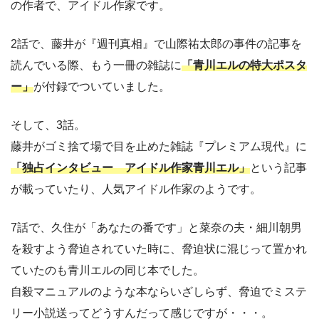
の作者で、アイドル作家です。
2話で、藤井が『週刊真相』で山際祐太郎の事件の記事を
読んでいる際、もう一冊の雑誌に
「青川エルの特大ポスタ
ー」
が付録でついていました。
そして、3話。
藤井がゴミ捨て場で目を止めた雑誌『プレミアム現代』に
「独占インタビュー アイドル作家青川エル」
という記事
が載っていたり、人気アイドル作家のようです。
7話で、久住が「あなたの番です」と菜奈の夫・細川朝男
を殺すよう脅迫されていた時に、脅迫状に混じって置かれ
ていたのも青川エルの同じ本でした。
自殺マニュアルのような本ならいざしらず、脅迫でミステ
リー小説送ってどうすんだって感じですが・・・。