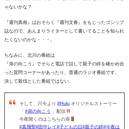
ゃないかな？
『週刊真相』はおそらく『週刊文春』をもじったゴシップ
誌なので、あんまりライターとして書いてることを知られ
たくないのかな・・・。
ちなみに、北川の番組は
『扉の向こう』でそらと電話で話して親子の絆を確かめ合
った質問コーナーがあったり、普通のラジオ番組です。
決して殺伐とした番組ではない。
そして、只今より
#Hulu
オリジナルストーリー
「
#扉の向こう
」配信
今夜開くのはこちらの扉
#真飛聖
#田中レイ
#子どもの日
#親子の絆
#今夜は