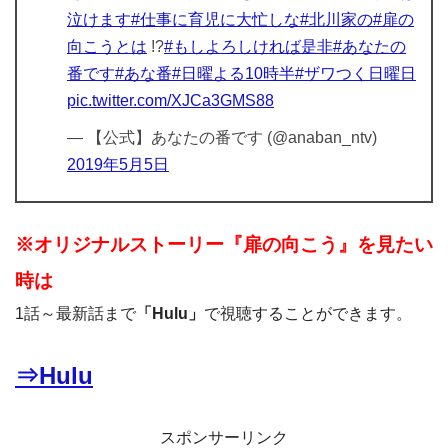
泣けます
#仕事に育児に大忙しな
#北川家の
#扉の
向こうとは
!?
#もしよろしければ是非
#あなたの
番です
#あな番
#日曜よる10時半
#ザワつく日曜日
pic.twitter.com/XJCa3GMS88
— 【公式】あなたの番です (@anaban_ntv)
2019年5月5日
※オリジナルストーリー『扉の向こう』を見たい
時は
1話～最新話まで
「Hulu」
で視聴することができます。
⇒Hulu
スポンサーリンク