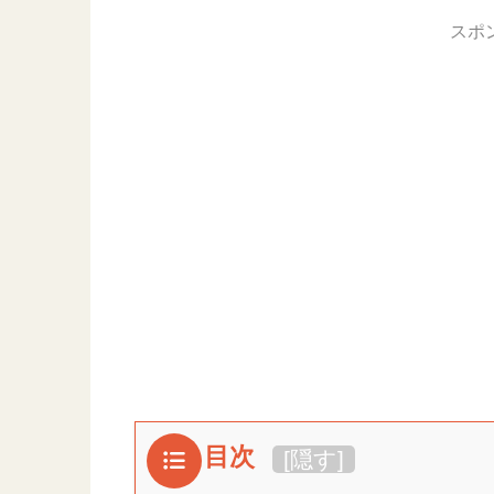
スポ
目次
[
隠す
]