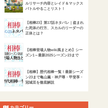
ルリサーチ内容とレイド＆マックス
バトルやることリスト！
【相棒23】第17話ネタバレ｜盗まれ
た死体の行方、スカルのリーダーの
正体とは？
【相棒登場人物wiki風まとめ】シー
ズン1～最新2025シーズン23まで
【相棒】歴代相棒一覧！最新シーズ
ン23まで亀山薫・神戸尊・甲斐享・
冠城亘を徹底解説
カテゴリー