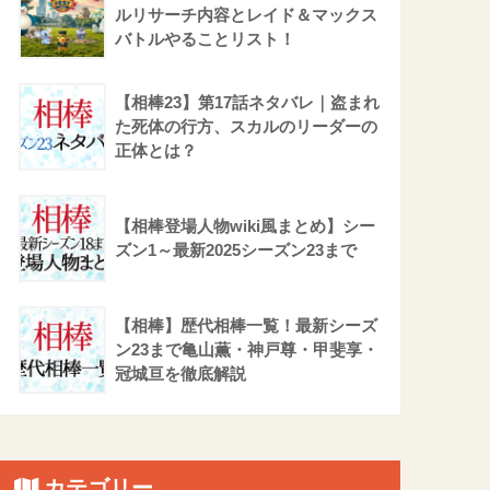
ルリサーチ内容とレイド＆マックス
バトルやることリスト！
【相棒23】第17話ネタバレ｜盗まれ
た死体の行方、スカルのリーダーの
正体とは？
【相棒登場人物wiki風まとめ】シー
ズン1～最新2025シーズン23まで
【相棒】歴代相棒一覧！最新シーズ
ン23まで亀山薫・神戸尊・甲斐享・
冠城亘を徹底解説
カテゴリー