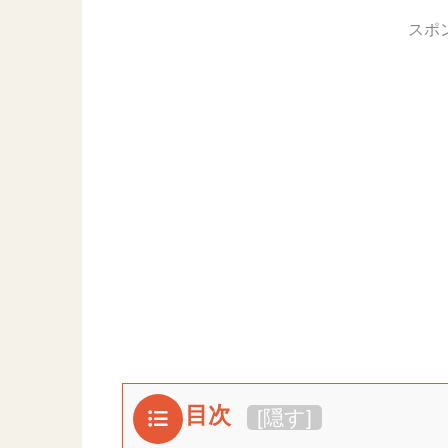
スポ
目次
[
隠す
]