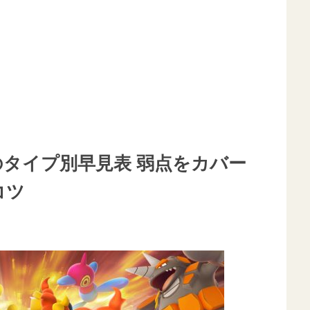
のタイプ別早見表 弱点をカバー
コツ