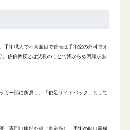
、手術職人で不真面目で普段は手術室の外科控え
魔”。佐伯教授とは父親のことで浅からぬ因縁があ
ッカー部に所属し、「俊足サイドバック」として
医。専門は腹部外科（食道癌）。手術の時は器械