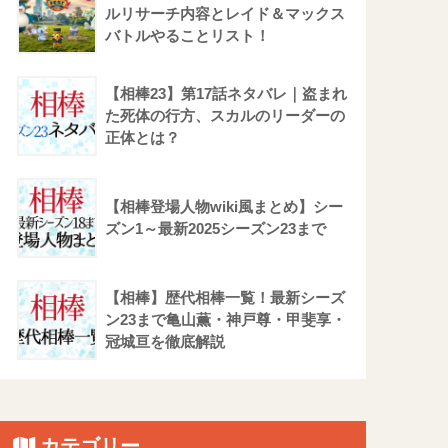
ルリサーチ内容とレイド＆マックス
バトルやることリスト！
【相棒23】第17話ネタバレ｜盗まれ
た死体の行方、スカルのリーダーの
正体とは？
【相棒登場人物wiki風まとめ】シー
ズン1～最新2025シーズン23まで
【相棒】歴代相棒一覧！最新シーズ
ン23まで亀山薫・神戸尊・甲斐享・
冠城亘を徹底解説
カテゴリー