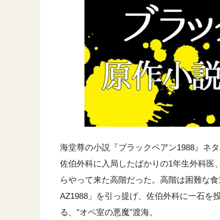
海堂尊の小説『ブラックペアン1988』ネ
佐伯外科に入局したばかりの1年生外科医
らやって来た高階だった。高階は困難な食
AZ1988」を引っ提げ、佐伯外科に一石
る、”オペ室の悪魔”渡海。