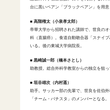
台に黒いペアン「ブラックペアン」を用意
■ 高階権太（小泉孝太郎）
帝華大学から招聘された講師で、世良のオ
科（直腸癌）。食道自動吻合器「スナイプA
いる。後の東城大学病院長。
■ 黒崎誠一郎（橋本さとし）
助教授。総合外科学教室からの独立を狙っ
■ 垣谷雄次（内村遥）
助手。サッカー部の先輩で、世良を佐伯外
「チーム・バチスタ」のメンバーとなる。