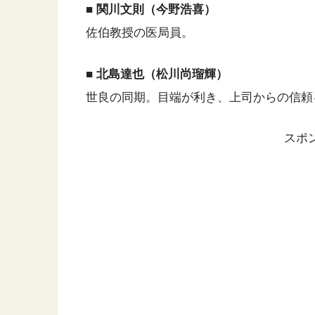
■ 関川文則（今野浩喜）
佐伯教授の医局員。
■ 北島達也（松川尚瑠輝）
世良の同期。目端が利き、上司からの信頼
スポ