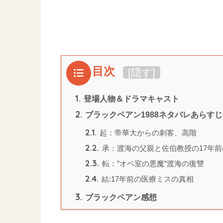
目次
[
隠す
]
1.
登場人物＆ドラマキャスト
2.
ブラックペアン1988ネタバレあらす
2.1.
起：帝華大からの刺客、高階
2.2.
承：渡海の父親と佐伯教授の17年前
2.3.
転：”オペ室の悪魔”渡海の復讐
2.4.
結:17年前の医療ミスの真相
3.
ブラックペアン感想