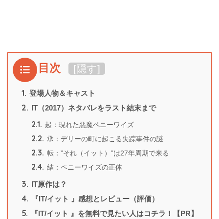
目次
[
隠す
]
1.
登場人物＆キャスト
2.
IT（2017）ネタバレをラスト結末まで
2.1.
起：現れた悪魔ペニーワイズ
2.2.
承：デリーの町に起こる失踪事件の謎
2.3.
転：”それ（イット）”は27年周期で来る
2.4.
結：ペニーワイズの正体
3.
IT原作は？
4.
『IT/イット 』感想とレビュー（評価）
5.
『IT/イット 』を無料で見たい人はコチラ！【PR】