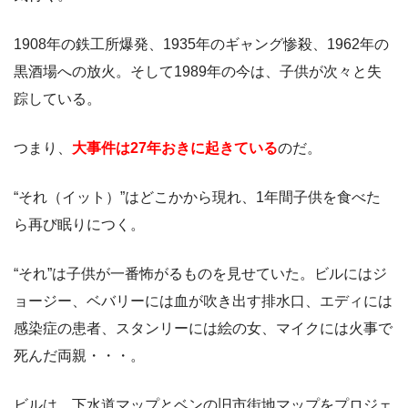
1908年の鉄工所爆発、1935年のギャング惨殺、1962年の
黒酒場への放火。そして1989年の今は、子供が次々と失
踪している。
つまり、
大事件は27年おきに起きている
のだ。
“それ（イット）”はどこかから現れ、1年間子供を食べた
ら再び眠りにつく。
“それ”は子供が一番怖がるものを見せていた。ビルにはジ
ョージー、ベバリーには血が吹き出す排水口、エディには
感染症の患者、スタンリーには絵の女、マイクには火事で
死んだ両親・・・。
ビルは、下水道マップとベンの旧市街地マップをプロジェ