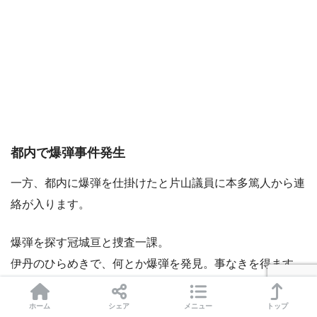
都内で爆弾事件発生
一方、都内に爆弾を仕掛けたと片山議員に本多篤人から連
絡が入ります。
爆弾を探す冠城亘と捜査一課。
伊丹のひらめきで、何とか爆弾を発見。事なきを得ます。
今回もダメダメだったのが石坂浩二。
ホーム
シェア
メニュー
トップ