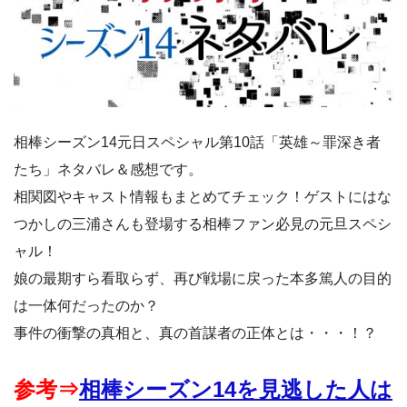
相棒シーズン14元日スペシャル第10話「英雄～罪深き者
たち」ネタバレ＆感想です。
相関図やキャスト情報もまとめてチェック！ゲストにはな
つかしの三浦さんも登場する相棒ファン必見の元旦スペシ
ャル！
娘の最期すら看取らず、再び戦場に戻った本多篤人の目的
は一体何だったのか？
事件の衝撃の真相と、真の首謀者の正体とは・・・！？
参考⇒
相棒シーズン14を見逃した人は