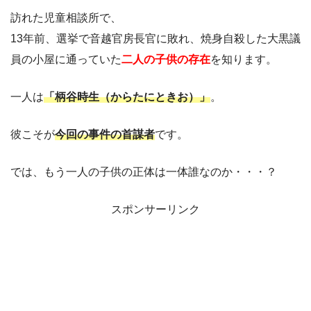
訪れた児童相談所で、
13年前、選挙で音越官房長官に敗れ、焼身自殺した大黒議
員の小屋に通っていた
二人の子供の存在
を知ります。
一人は
「柄谷時生（からたにときお）」
。
彼こそが
今回の事件の首謀者
です。
では、もう一人の子供の正体は一体誰なのか・・・？
スポンサーリンク