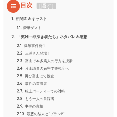
目次
[
隠す
]
1.
相関図＆キャスト
1.1.
豪華ゲスト
2.
「英雄～罪深き者たち」ネタバレ＆感想
2.1.
爆破事件発生
2.2.
三浦さん登場！
2.3.
富山で本多篤人の行方を捜索
2.4.
片山議員の妨害で警視庁へ
2.5.
再び富山にて捜査
2.6.
事件の首謀者
2.7.
船上パーティーでの対峙
2.8.
もう一人の首謀者
2.9.
事件の真相
2.10.
最悪の結末と”プランB”