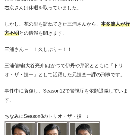
右京さんは休暇を取っていました。
しかし、花の里を訪ねてきた三浦さんから、
本多篤人が行
方不明
との情報を聞きます。
三浦さん～！！久しぶり～！！
三浦信輔(大谷亮介)はかつて伊丹や芹沢とともに「トリ
オ・ザ・捜一」として活躍した元捜査一課の刑事です。
事件中に負傷し、Season12で警視庁を依願退職していま
す。
ちなみにSeason8のトリオ・ザ・捜一↓