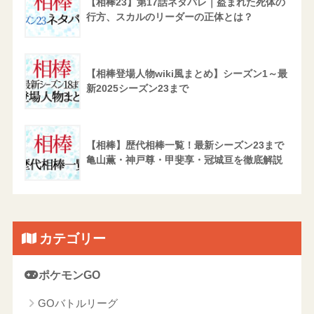
【相棒23】第17話ネタバレ｜盗まれた死体の
行方、スカルのリーダーの正体とは？
【相棒登場人物wiki風まとめ】シーズン1～最
新2025シーズン23まで
【相棒】歴代相棒一覧！最新シーズン23まで
亀山薫・神戸尊・甲斐享・冠城亘を徹底解説
カテゴリー
ポケモンGO
GOバトルリーグ