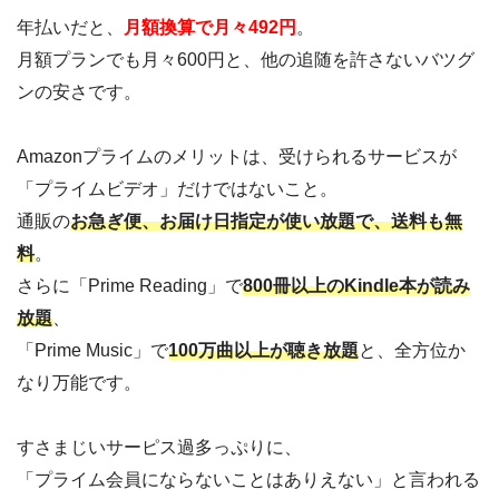
年払いだと、
月額換算で月々492円
。
月額プランでも月々600円と、他の追随を許さないバツグ
ンの安さです。
Amazonプライムのメリットは、受けられるサービスが
「プライムビデオ」だけではないこと。
通販の
お急ぎ便、お届け日指定が使い放題で、送料も無
料
。
さらに「Prime Reading」で
800冊以上のKindle本が読み
放題
、
「Prime Music」で
100万曲以上が聴き放題
と、全方位か
なり万能です。
すさまじいサーピス過多っぷりに、
「プライム会員にならないことはありえない」と言われる