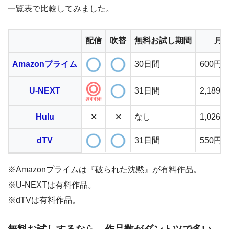
一覧表で比較してみました。
配信
吹替
無料お試し期間
月
Amazonプライム
30日間
600円
U-NEXT
31日間
2,18
Hulu
✕
✕
なし
1,02
dTV
31日間
550円
※Amazonプライムは『破られた沈黙』が有料作品。
※U-NEXTは有料作品。
※dTVは有料作品。